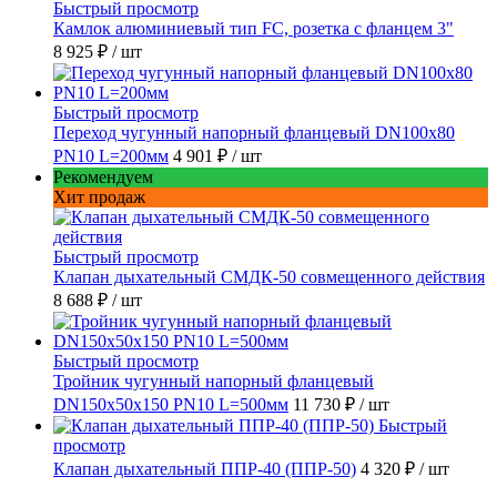
Быстрый просмотр
Камлок алюминиевый тип FC, розетка с фланцем 3"
8 925 ₽
/ шт
Быстрый просмотр
Переход чугунный напорный фланцевый DN100х80
PN10 L=200мм
4 901 ₽
/ шт
Рекомендуем
Хит продаж
Быстрый просмотр
Клапан дыхательный СМДК-50 совмещенного действия
8 688 ₽
/ шт
Быстрый просмотр
Тройник чугунный напорный фланцевый
DN150х50х150 PN10 L=500мм
11 730 ₽
/ шт
Быстрый
просмотр
Клапан дыхательный ППР-40 (ППР-50)
4 320 ₽
/ шт