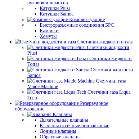
рукавов и шлангов
Катушки Piusi
Катушки Samoa
Комплектующие
Быстроразъемные соединения БРС
Камлоки
Хомуты
Счетчики жидкости и газа
Счетчики жидкости
Piusi
Счетчики жидкости
Топаз
Счетчики жидкости
Samoa
Счетчики газа
Maide Machine
Счетчики газа Liqua
Tech
Резервуарное
оборудование
Клапаны
Дыхательные клапаны
Клапаны отсечные поплавковые
Донные клапаны
Обратные клапаны