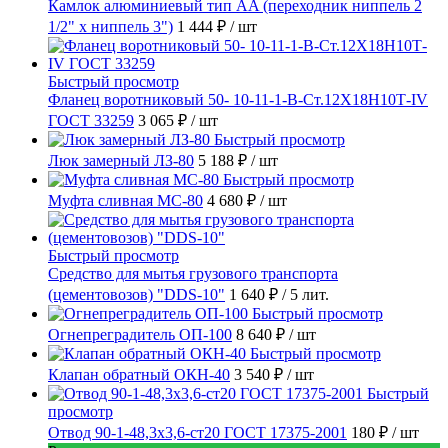
Камлок алюминиевый тип AA (переходник ниппель 2
1/2" х ниппель 3")
1 444 ₽
/ шт
Быстрый просмотр
Фланец воротниковый 50- 10-11-1-B-Ст.12Х18Н10Т-IV
ГОСТ 33259
3 065 ₽
/ шт
Быстрый просмотр
Люк замерный ЛЗ-80
5 188 ₽
/ шт
Быстрый просмотр
Муфта сливная МС-80
4 680 ₽
/ шт
Быстрый просмотр
Средство для мытья грузового транспорта
(цементовозов) "DDS-10"
1 640 ₽
/ 5 лит.
Быстрый просмотр
Огнепреградитель ОП-100
8 640 ₽
/ шт
Быстрый просмотр
Клапан обратный ОКН-40
3 540 ₽
/ шт
Быстрый
просмотр
Отвод 90-1-48,3х3,6-ст20 ГОСТ 17375-2001
180 ₽
/ шт