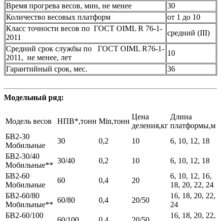
Время прогрева весов, мин, не менее
30
Количество весовых платформ
от 1 до 10
Класс точности весов по ГОСТ OIML R 76-1-
средний (III)
2011
Средний срок службы по ГОСТ OIML R76-1-
10
2011, не менее, лет
Гарантийный срок, мес.
36
Модельный ряд:
Цена
Длина
Модель весов
НПВ*,тонн
Min,тонн
деления,кг
платформы,м
БВ2-30
30
0,2
10
6, 10, 12, 18
Мобильные
БВ2-30/40
30/40
0,2
10
6, 10, 12, 18
Мобильные**
БВ2-60
6, 10, 12, 16,
60
0,4
20
Мобильные
18, 20, 22, 24
БВ2-60/80
16, 18, 20, 22,
60/80
0,4
20/50
Мобильные**
24
БВ2-60/100
16, 18, 20, 22,
60/100
0,4
20/50