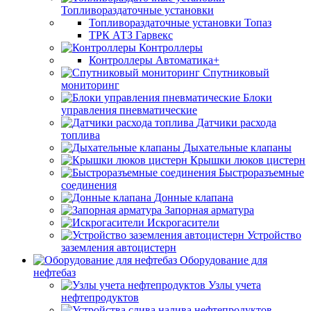
Топливораздаточные установки
Топливораздаточные установки Топаз
ТРК АТЗ Гарвекс
Контроллеры
Контроллеры Автоматика+
Спутниковый
мониторинг
Блоки
управления пневматические
Датчики расхода
топлива
Дыхательные клапаны
Крышки люков цистерн
Быстроразъемные
соединения
Донные клапана
Запорная арматура
Искрогасители
Устройство
заземления автоцистерн
Оборудование для
нефтебаз
Узлы учета
нефтепродуктов