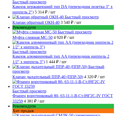
Быстрый просмотр
Камлок нержавеющий тип DА (переходник розетка 3" х
ниппель 2")
5 314 ₽
/ шт
Быстрый просмотр
Клапан обратный ОКН-40
3 540 ₽
/ шт
Рекомендуем
Быстрый просмотр
Муфта сливная МС-50
4 920 ₽
/ шт
Быстрый просмотр
Камлок алюминиевый тип AA (переходник ниппель 2
1/2" х ниппель 3")
1 444 ₽
/ шт
Быстрый
просмотр
Клапан дыхательный ППР-40 (ППР-50)
4 320 ₽
/ шт
Быстрый просмотр
Фланец воротниковый 80- 63-11-1-B-Ст.09Г2С-IV ГОСТ
33259
4 381 ₽
/ шт
Рекомендуем
Хит продаж