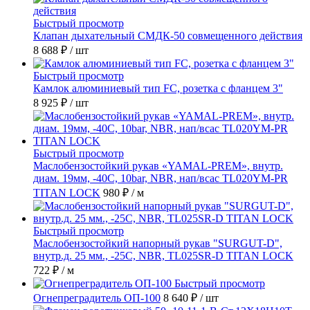
Быстрый просмотр
Клапан дыхательный СМДК-50 совмещенного действия
8 688 ₽
/ шт
Быстрый просмотр
Камлок алюминиевый тип FC, розетка с фланцем 3"
8 925 ₽
/ шт
Быстрый просмотр
Маслобензостойкий рукав «YAMAL-PREM», внутр.
диам. 19мм, -40C, 10bar, NBR, нап/всас TL020YM-PR
TITAN LOCK
980 ₽
/ м
Быстрый просмотр
Маслобензостойкий напорный рукав "SURGUT-D",
внутр.д. 25 мм., -25C, NBR, TL025SR-D TITAN LOCK
722 ₽
/ м
Быстрый просмотр
Огнепреградитель ОП-100
8 640 ₽
/ шт