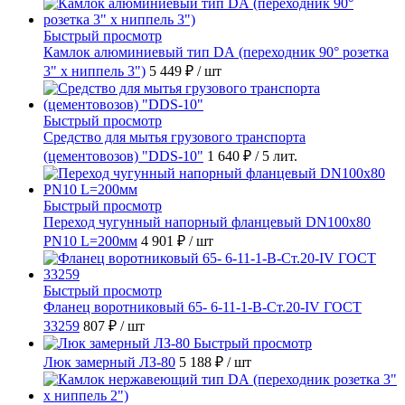
Быстрый просмотр
Камлок алюминиевый тип DА (переходник 90° розетка
3" х ниппель 3")
5 449 ₽
/ шт
Быстрый просмотр
Средство для мытья грузового транспорта
(цементовозов) "DDS-10"
1 640 ₽
/ 5 лит.
Быстрый просмотр
Переход чугунный напорный фланцевый DN100х80
PN10 L=200мм
4 901 ₽
/ шт
Быстрый просмотр
Фланец воротниковый 65- 6-11-1-B-Ст.20-IV ГОСТ
33259
807 ₽
/ шт
Быстрый просмотр
Люк замерный ЛЗ-80
5 188 ₽
/ шт