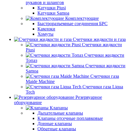
рукавов и шлангов
Катушки Piusi
Катушки Samoa
Комплектующие
Быстроразъемные соединения БРС
Камлоки
Хомуты
Счетчики жидкости и газа
Счетчики жидкости
Piusi
Счетчики жидкости
Топаз
Счетчики жидкости
Samoa
Счетчики газа
Maide Machine
Счетчики газа Liqua
Tech
Резервуарное
оборудование
Клапаны
Дыхательные клапаны
Клапаны отсечные поплавковые
Донные клапаны
Обратные клапаны