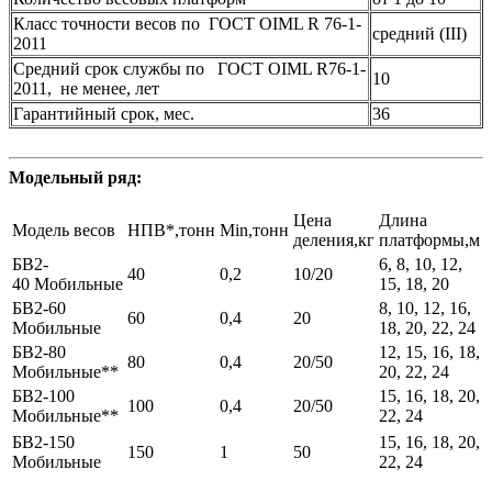
Класс точности весов по ГОСТ OIML R 76-1-
средний (III)
2011
Средний срок службы по ГОСТ OIML R76-1-
10
2011, не менее, лет
Гарантийный срок, мес.
36
Модельный ряд:
Цена
Длина
Модель весов
НПВ*,тонн
Min,тонн
деления,кг
платформы,м
БВ2-
6, 8, 10, 12,
40
0,2
10/20
40 Мобильные
15, 18, 20
БВ2-60
8, 10, 12, 16,
60
0,4
20
Мобильные
18, 20, 22, 24
БВ2-80
12, 15, 16, 18,
80
0,4
20/50
Мобильные**
20, 22, 24
БВ2-100
15, 16, 18, 20,
100
0,4
20/50
Мобильные**
22, 24
БВ2-150
15, 16, 18, 20,
150
1
50
Мобильные
22, 24