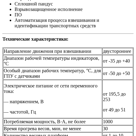
Сплошной пандус
Взрывозащищенное исполнение
ПО
Автоматизация процесса взвешивания и
идентификации транспортных средств
Технические характеристики:
Направление движения при взвешивании
двустороннее
Диапазон рабочей температуры индикаторов,
от -35 до +40
°С
Особый диапазон рабочих температур, °С, для
от -50 до +50
ГПУ с датчиками
Электрическое питание от сети переменного
тока:
от 195,5 до
253
— напряжением, В
от 49 до 51
— частотой, Гц
Потребляемая мощность, В·A, не более
1000
Время прогрева весов, мин, не менее
30
Количество весовых платформ
от 1 до 10