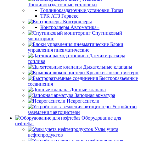
Топливораздаточные установки
Топливораздаточные установки Топаз
ТРК АТЗ Гарвекс
Контроллеры
Контроллеры Автоматика+
Спутниковый
мониторинг
Блоки
управления пневматические
Датчики расхода
топлива
Дыхательные клапаны
Крышки люков цистерн
Быстроразъемные
соединения
Донные клапана
Запорная арматура
Искрогасители
Устройство
заземления автоцистерн
Оборудование для
нефтебаз
Узлы учета
нефтепродуктов