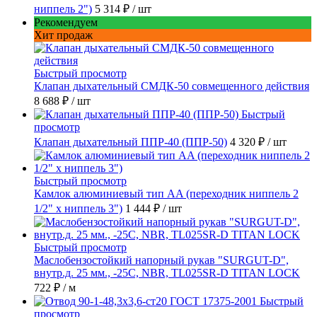
ниппель 2")
5 314 ₽
/ шт
Рекомендуем
Хит продаж
Быстрый просмотр
Клапан дыхательный СМДК-50 совмещенного действия
8 688 ₽
/ шт
Быстрый
просмотр
Клапан дыхательный ППР-40 (ППР-50)
4 320 ₽
/ шт
Быстрый просмотр
Камлок алюминиевый тип AA (переходник ниппель 2
1/2" х ниппель 3")
1 444 ₽
/ шт
Быстрый просмотр
Маслобензостойкий напорный рукав "SURGUT-D",
внутр.д. 25 мм., -25C, NBR, TL025SR-D TITAN LOCK
722 ₽
/ м
Быстрый
просмотр