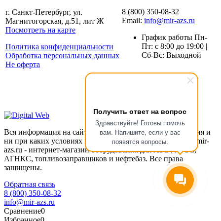
8 (800) 350-08-32
г. Санкт-Петербург, ул.
Email:
info@mir-azs.ru
Магнитогорская, д.51, лит Ж
Посмотреть на карте
График работы Пн-
Пт: с 8:00 до 19:00 |
Политика конфиденциальности
Сб-Вс: Выходной
Обработка персональных данных
Не оферта
Получить ответ на вопрос
Здравствуйте! Готовы помочь
вам. Напишите, если у вас
Вся информация на сайте предоставлена для ознакомления и
появятся вопросы.
ни при каких условиях не является публичной офертой. mir-
azs.ru - интернет-магазин оборудования для АЗС , АГЗС,
АГНКС, топливозаправщиков и нефтебаз. Все права
защищены.
Обратная связь
8 (800) 350-08-32
info@mir-azs.ru
Сравнение
0
Избранное
0