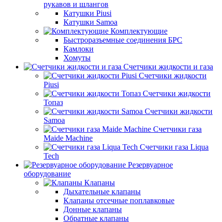
рукавов и шлангов
Катушки Piusi
Катушки Samoa
Комплектующие
Быстроразъемные соединения БРС
Камлоки
Хомуты
Счетчики жидкости и газа
Счетчики жидкости
Piusi
Счетчики жидкости
Топаз
Счетчики жидкости
Samoa
Счетчики газа
Maide Machine
Счетчики газа Liqua
Tech
Резервуарное
оборудование
Клапаны
Дыхательные клапаны
Клапаны отсечные поплавковые
Донные клапаны
Обратные клапаны