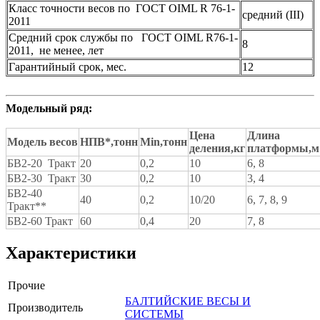
Класс точности весов по ГОСТ OIML R 76-1-
средний (III)
2011
Средний срок службы по ГОСТ OIML R76-1-
8
2011, не менее, лет
Гарантийный срок, мес.
12
Модельный ряд:
Цена
Длина
Модель весов
НПВ*,тонн
Min,
тонн
деления,кг
платформы,м
БВ2-20 Тракт
20
0,2
10
6, 8
БВ2-30 Тракт
30
0,2
10
3, 4
БВ2-40
40
0,2
10/20
6, 7, 8, 9
Тракт**
БВ2-60 Тракт
60
0,4
20
7, 8
Характеристики
Прочие
БАЛТИЙСКИЕ ВЕСЫ И
Производитель
СИСТЕМЫ