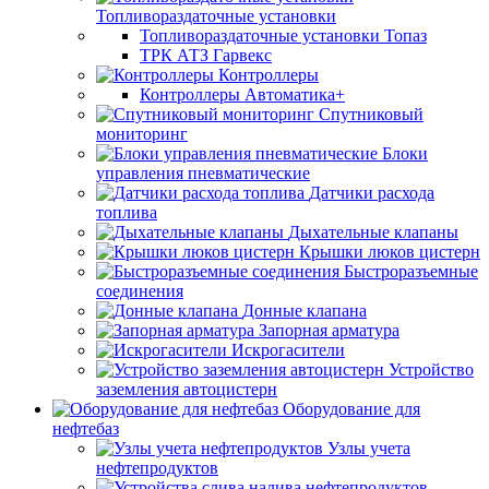
Топливораздаточные установки
Топливораздаточные установки Топаз
ТРК АТЗ Гарвекс
Контроллеры
Контроллеры Автоматика+
Спутниковый
мониторинг
Блоки
управления пневматические
Датчики расхода
топлива
Дыхательные клапаны
Крышки люков цистерн
Быстроразъемные
соединения
Донные клапана
Запорная арматура
Искрогасители
Устройство
заземления автоцистерн
Оборудование для
нефтебаз
Узлы учета
нефтепродуктов