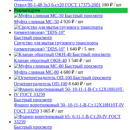
Отвод 90-1-48,3х3,6-ст20 ГОСТ 17375-2001
180 ₽
/ шт
Рекомендуем
Быстрый просмотр
Муфта сливная МС-50
4 920 ₽
/ шт
Быстрый просмотр
Средство для мытья грузового транспорта
(цементовозов) "DDS-10"
1 640 ₽
/ 5 лит.
Быстрый просмотр
Клапан обратный ОКН-40
3 540 ₽
/ шт
Быстрый просмотр
Муфта сливная МС-80
4 680 ₽
/ шт
Быстрый просмотр
Огнепреградитель ОП-100
8 640 ₽
/ шт
Быстрый просмотр
Фланец воротниковый 50- 10-11-1-B-Ст.12Х18Н10Т-IV
ГОСТ 33259
3 065 ₽
/ шт
Быстрый просмотр