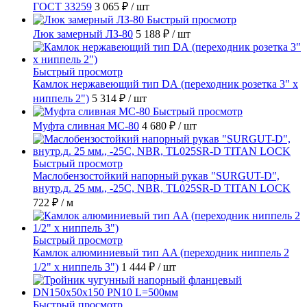
ГОСТ 33259
3 065 ₽
/ шт
Быстрый просмотр
Люк замерный ЛЗ-80
5 188 ₽
/ шт
Быстрый просмотр
Камлок нержавеющий тип DА (переходник розетка 3" х
ниппель 2")
5 314 ₽
/ шт
Быстрый просмотр
Муфта сливная МС-80
4 680 ₽
/ шт
Быстрый просмотр
Маслобензостойкий напорный рукав "SURGUT-D",
внутр.д. 25 мм., -25C, NBR, TL025SR-D TITAN LOCK
722 ₽
/ м
Быстрый просмотр
Камлок алюминиевый тип AA (переходник ниппель 2
1/2" х ниппель 3")
1 444 ₽
/ шт
Быстрый просмотр