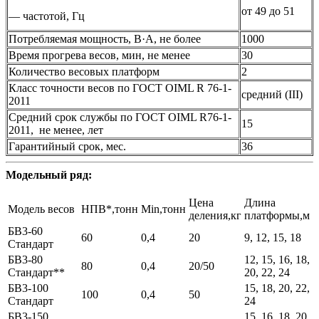
от 49 до 51
— частотой, Гц
Потребляемая мощность, В·A, не более
1000
Время прогрева весов, мин, не менее
30
Количество весовых платформ
2
Класс точности весов по ГОСТ OIML R 76-1-
средний (III)
2011
Средний срок службы по ГОСТ OIML R76-1-
15
2011, не менее, лет
Гарантийный срок, мес.
36
Модельный ряд:
Цена
Длина
Модель весов
НПВ*,тонн
Min,тонн
деления,кг
платформы,м
БВ3-60
60
0,4
20
9, 12, 15, 18
Стандарт
БВ3-80
12, 15, 16, 18,
80
0,4
20/50
Стандарт**
20, 22, 24
БВ3-100
15, 18, 20, 22,
100
0,4
50
Стандарт
24
БВ3-150
15, 16, 18, 20,