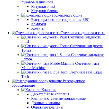
рукавов и шлангов
Катушки Piusi
Катушки Samoa
Комплектующие
Быстроразъемные соединения БРС
Камлоки
Хомуты
Счетчики жидкости и газа
Счетчики жидкости
Piusi
Счетчики жидкости
Топаз
Счетчики жидкости
Samoa
Счетчики газа
Maide Machine
Счетчики газа Liqua
Tech
Резервуарное
оборудование
Клапаны
Дыхательные клапаны
Клапаны отсечные поплавковые
Донные клапаны
Обратные клапаны