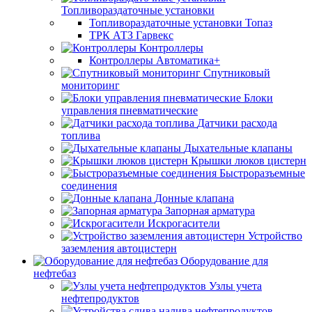
Топливораздаточные установки
Топливораздаточные установки Топаз
ТРК АТЗ Гарвекс
Контроллеры
Контроллеры Автоматика+
Спутниковый
мониторинг
Блоки
управления пневматические
Датчики расхода
топлива
Дыхательные клапаны
Крышки люков цистерн
Быстроразъемные
соединения
Донные клапана
Запорная арматура
Искрогасители
Устройство
заземления автоцистерн
Оборудование для
нефтебаз
Узлы учета
нефтепродуктов