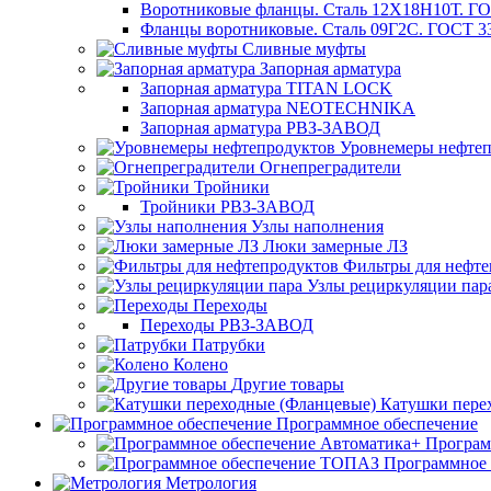
Воротниковые фланцы. Сталь 12Х18Н10Т. ГО
Фланцы воротниковые. Сталь 09Г2С. ГОСТ 3
Сливные муфты
Запорная арматура
Запорная арматура TITAN LOCK
Запорная арматура NEOTECHNIKA
Запорная арматура РВЗ-ЗАВОД
Уровнемеры нефтеп
Огнепреградители
Тройники
Тройники РВЗ-ЗАВОД
Узлы наполнения
Люки замерные ЛЗ
Фильтры для нефте
Узлы рециркуляции пар
Переходы
Переходы РВЗ-ЗАВОД
Патрубки
Колено
Другие товары
Катушки пере
Программное обеспечение
Програм
Программное
Метрология