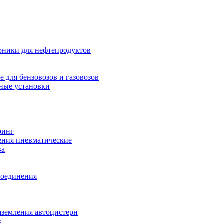
рники для нефтепродуктов
 для бензовозов и газовозов
ные установки
ринг
ения пневматические
ва
соединения
аземления автоцистерн
з