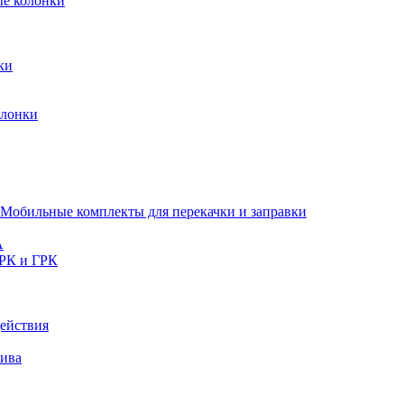
ые колонки
ки
олонки
Мобильные комплекты для перекачки и заправки
A
РК и ГРК
ействия
лива