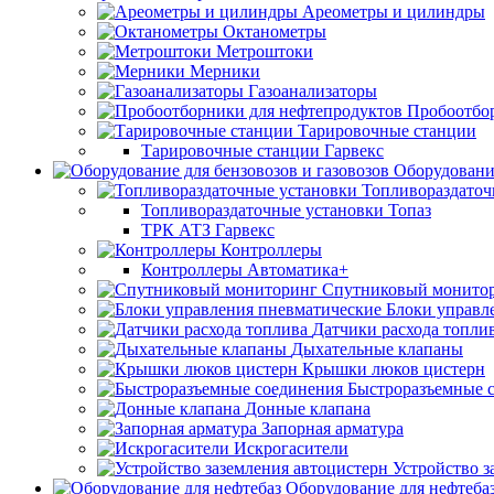
Ареометры и цилиндры
Октанометры
Метроштоки
Мерники
Газоанализаторы
Пробоотбо
Тарировочные станции
Тарировочные станции Гарвекс
Оборудование
Топливораздаточ
Топливораздаточные установки Топаз
ТРК АТЗ Гарвекс
Контроллеры
Контроллеры Автоматика+
Спутниковый монито
Блоки управл
Датчики расхода топли
Дыхательные клапаны
Крышки люков цистерн
Быстроразъемные 
Донные клапана
Запорная арматура
Искрогасители
Устройство з
Оборудование для нефтеба