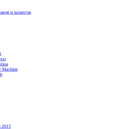
авов и шлангов
i
паз
amoa
e Machine
ch
-2015