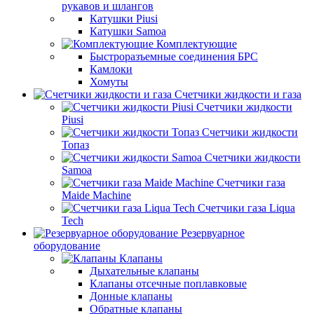
рукавов и шлангов
Катушки Piusi
Катушки Samoa
Комплектующие
Быстроразъемные соединения БРС
Камлоки
Хомуты
Счетчики жидкости и газа
Счетчики жидкости
Piusi
Счетчики жидкости
Топаз
Счетчики жидкости
Samoa
Счетчики газа
Maide Machine
Счетчики газа Liqua
Tech
Резервуарное
оборудование
Клапаны
Дыхательные клапаны
Клапаны отсечные поплавковые
Донные клапаны
Обратные клапаны