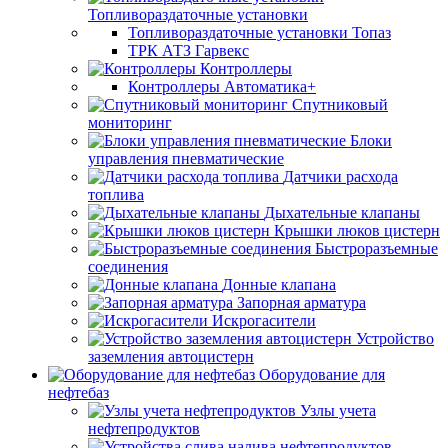
Топливораздаточные установки
Топливораздаточные установки Топаз
ТРК АТЗ Гарвекс
Контроллеры
Контроллеры Автоматика+
Спутниковый
мониторинг
Блоки
управления пневматические
Датчики расхода
топлива
Дыхательные клапаны
Крышки люков цистерн
Быстроразъемные
соединения
Донные клапана
Запорная арматура
Искрогасители
Устройство
заземления автоцистерн
Оборудование для
нефтебаз
Узлы учета
нефтепродуктов