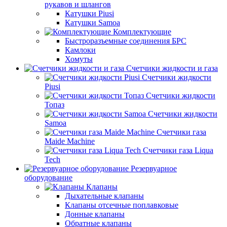
рукавов и шлангов
Катушки Piusi
Катушки Samoa
Комплектующие
Быстроразъемные соединения БРС
Камлоки
Хомуты
Счетчики жидкости и газа
Счетчики жидкости
Piusi
Счетчики жидкости
Топаз
Счетчики жидкости
Samoa
Счетчики газа
Maide Machine
Счетчики газа Liqua
Tech
Резервуарное
оборудование
Клапаны
Дыхательные клапаны
Клапаны отсечные поплавковые
Донные клапаны
Обратные клапаны