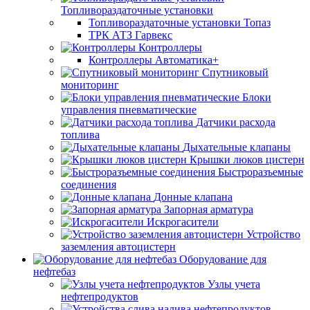
Топливораздаточные установки
Топливораздаточные установки Топаз
ТРК АТЗ Гарвекс
Контроллеры
Контроллеры Автоматика+
Спутниковый
мониторинг
Блоки
управления пневматические
Датчики расхода
топлива
Дыхательные клапаны
Крышки люков цистерн
Быстроразъемные
соединения
Донные клапана
Запорная арматура
Искрогасители
Устройство
заземления автоцистерн
Оборудование для
нефтебаз
Узлы учета
нефтепродуктов