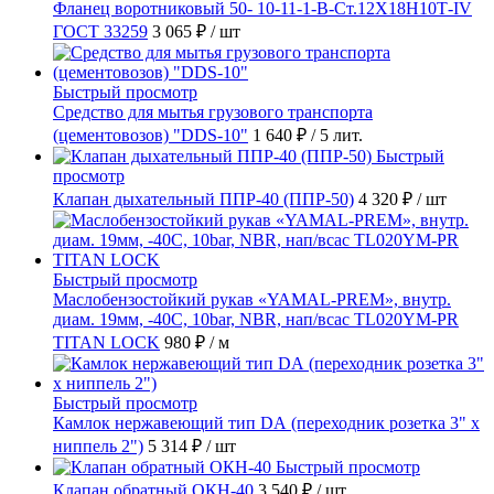
Фланец воротниковый 50- 10-11-1-B-Ст.12Х18Н10Т-IV
ГОСТ 33259
3 065 ₽
/ шт
Быстрый просмотр
Средство для мытья грузового транспорта
(цементовозов) "DDS-10"
1 640 ₽
/ 5 лит.
Быстрый
просмотр
Клапан дыхательный ППР-40 (ППР-50)
4 320 ₽
/ шт
Быстрый просмотр
Маслобензостойкий рукав «YAMAL-PREM», внутр.
диам. 19мм, -40C, 10bar, NBR, нап/всас TL020YM-PR
TITAN LOCK
980 ₽
/ м
Быстрый просмотр
Камлок нержавеющий тип DА (переходник розетка 3" х
ниппель 2")
5 314 ₽
/ шт
Быстрый просмотр
Клапан обратный ОКН-40
3 540 ₽
/ шт