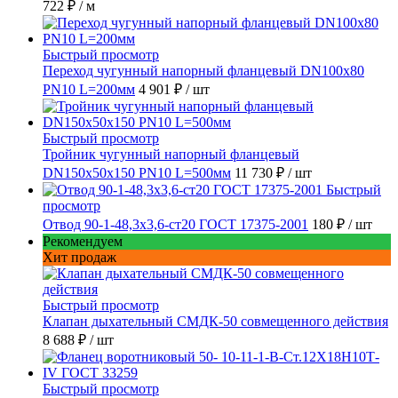
722 ₽
/ м
Быстрый просмотр
Переход чугунный напорный фланцевый DN100х80
PN10 L=200мм
4 901 ₽
/ шт
Быстрый просмотр
Тройник чугунный напорный фланцевый
DN150х50х150 PN10 L=500мм
11 730 ₽
/ шт
Быстрый
просмотр
Отвод 90-1-48,3х3,6-ст20 ГОСТ 17375-2001
180 ₽
/ шт
Рекомендуем
Хит продаж
Быстрый просмотр
Клапан дыхательный СМДК-50 совмещенного действия
8 688 ₽
/ шт
Быстрый просмотр