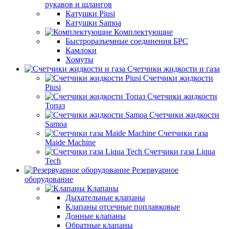
рукавов и шлангов
Катушки Piusi
Катушки Samoa
Комплектующие
Быстроразъемные соединения БРС
Камлоки
Хомуты
Счетчики жидкости и газа
Счетчики жидкости
Piusi
Счетчики жидкости
Топаз
Счетчики жидкости
Samoa
Счетчики газа
Maide Machine
Счетчики газа Liqua
Tech
Резервуарное
оборудование
Клапаны
Дыхательные клапаны
Клапаны отсечные поплавковые
Донные клапаны
Обратные клапаны