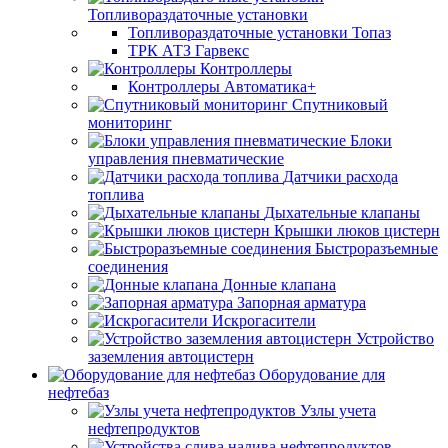
Топливораздаточные установки
Топливораздаточные установки Топаз
ТРК АТЗ Гарвекс
Контроллеры
Контроллеры Автоматика+
Спутниковый
мониторинг
Блоки
управления пневматические
Датчики расхода
топлива
Дыхательные клапаны
Крышки люков цистерн
Быстроразъемные
соединения
Донные клапана
Запорная арматура
Искрогасители
Устройство
заземления автоцистерн
Оборудование для
нефтебаз
Узлы учета
нефтепродуктов