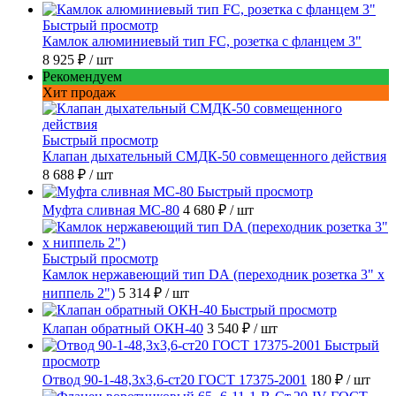
Быстрый просмотр
Камлок алюминиевый тип FC, розетка с фланцем 3"
8 925 ₽
/ шт
Рекомендуем
Хит продаж
Быстрый просмотр
Клапан дыхательный СМДК-50 совмещенного действия
8 688 ₽
/ шт
Быстрый просмотр
Муфта сливная МС-80
4 680 ₽
/ шт
Быстрый просмотр
Камлок нержавеющий тип DА (переходник розетка 3" х
ниппель 2")
5 314 ₽
/ шт
Быстрый просмотр
Клапан обратный ОКН-40
3 540 ₽
/ шт
Быстрый
просмотр
Отвод 90-1-48,3х3,6-ст20 ГОСТ 17375-2001
180 ₽
/ шт