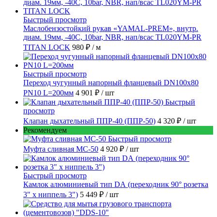
Быстрый просмотр
Маслобензостойкий рукав «YAMAL-PREM», внутр.
диам. 19мм, -40C, 10bar, NBR, нап/всас TL020YM-PR
TITAN LOCK
980 ₽
/ м
Быстрый просмотр
Переход чугунный напорный фланцевый DN100х80
PN10 L=200мм
4 901 ₽
/ шт
Быстрый
просмотр
Клапан дыхательный ППР-40 (ППР-50)
4 320 ₽
/ шт
Рекомендуем
Быстрый просмотр
Муфта сливная МС-50
4 920 ₽
/ шт
Быстрый просмотр
Камлок алюминиевый тип DА (переходник 90° розетка
3" х ниппель 3")
5 449 ₽
/ шт