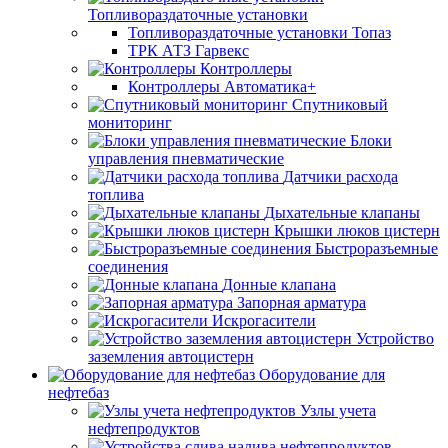
Топливораздаточные установки
Топливораздаточные установки Топаз
ТРК АТЗ Гарвекс
Контроллеры
Контроллеры Автоматика+
Спутниковый
мониторинг
Блоки
управления пневматические
Датчики расхода
топлива
Дыхательные клапаны
Крышки люков цистерн
Быстроразъемные
соединения
Донные клапана
Запорная арматура
Искрогасители
Устройство
заземления автоцистерн
Оборудование для
нефтебаз
Узлы учета
нефтепродуктов