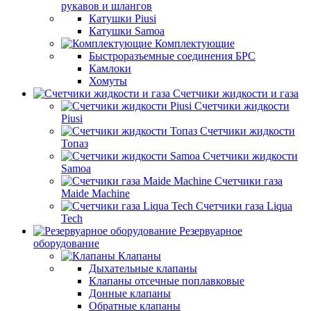
рукавов и шлангов
Катушки Piusi
Катушки Samoa
Комплектующие
Быстроразъемные соединения БРС
Камлоки
Хомуты
Счетчики жидкости и газа
Счетчики жидкости
Piusi
Счетчики жидкости
Топаз
Счетчики жидкости
Samoa
Счетчики газа
Maide Machine
Счетчики газа Liqua
Tech
Резервуарное
оборудование
Клапаны
Дыхательные клапаны
Клапаны отсечные поплавковые
Донные клапаны
Обратные клапаны