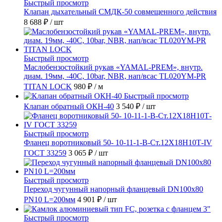
Быстрый просмотр
Клапан дыхательный СМДК-50 совмещенного действия
8 688 ₽
/ шт
Быстрый просмотр
Маслобензостойкий рукав «YAMAL-PREM», внутр.
диам. 19мм, -40C, 10bar, NBR, нап/всас TL020YM-PR
TITAN LOCK
980 ₽
/ м
Быстрый просмотр
Клапан обратный ОКН-40
3 540 ₽
/ шт
Быстрый просмотр
Фланец воротниковый 50- 10-11-1-B-Ст.12Х18Н10Т-IV
ГОСТ 33259
3 065 ₽
/ шт
Быстрый просмотр
Переход чугунный напорный фланцевый DN100х80
PN10 L=200мм
4 901 ₽
/ шт
Быстрый просмотр