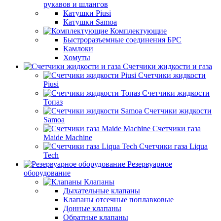
рукавов и шлангов
Катушки Piusi
Катушки Samoa
Комплектующие
Быстроразъемные соединения БРС
Камлоки
Хомуты
Счетчики жидкости и газа
Счетчики жидкости
Piusi
Счетчики жидкости
Топаз
Счетчики жидкости
Samoa
Счетчики газа
Maide Machine
Счетчики газа Liqua
Tech
Резервуарное
оборудование
Клапаны
Дыхательные клапаны
Клапаны отсечные поплавковые
Донные клапаны
Обратные клапаны