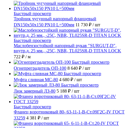
Быстрый просмотр
Тройник чугунный напорный фланцевый
DN150х50х150 PN10 L=500мм
11 730 ₽
/ шт
Быстрый просмотр
Маслобензостойкий напорный рукав "SURGUT-D",
внутр.д. 25 мм., -25C, NBR, TL025SR-D TITAN LOCK
722 ₽
/ м
Быстрый просмотр
Огнепреградитель ОП-100
8 640 ₽
/ шт
Быстрый просмотр
Муфта сливная МС-80
4 680 ₽
/ шт
Быстрый просмотр
Люк замерный ЛЗ-80
5 188 ₽
/ шт
Быстрый просмотр
Фланец воротниковый 80- 63-11-1-B-Ст.09Г2С-IV ГОСТ
33259
4 381 ₽
/ шт