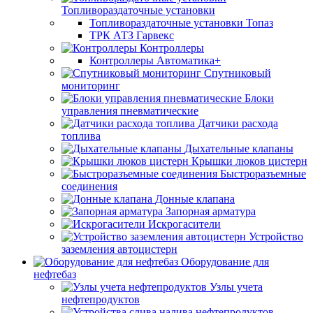
Топливораздаточные установки
Топливораздаточные установки Топаз
ТРК АТЗ Гарвекс
Контроллеры
Контроллеры Автоматика+
Спутниковый
мониторинг
Блоки
управления пневматические
Датчики расхода
топлива
Дыхательные клапаны
Крышки люков цистерн
Быстроразъемные
соединения
Донные клапана
Запорная арматура
Искрогасители
Устройство
заземления автоцистерн
Оборудование для
нефтебаз
Узлы учета
нефтепродуктов