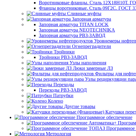
Воротниковые фланцы. Сталь 12Х18Н10Т. ГО
Фланцы воротниковые. Сталь 09Г2С. ГОСТ 3
Сливные муфты
Запорная арматура
Запорная арматура TITAN LOCK
Запорная арматура NEOTECHNIKA
Запорная арматура РВЗ-ЗАВОД
Уровнемеры нефтеп
Огнепреградители
Тройники
Тройники РВЗ-ЗАВОД
Узлы наполнения
Люки замерные ЛЗ
Фильтры для нефте
Узлы рециркуляции пар
Переходы
Переходы РВЗ-ЗАВОД
Патрубки
Колено
Другие товары
Катушки пере
Программное обеспечение
Програм
Программное
Метрология