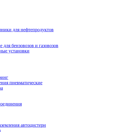
рники для нефтепродуктов
 для бензовозов и газовозов
ные установки
ринг
ения пневматические
ва
соединения
аземления автоцистерн
з