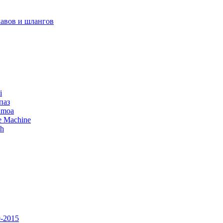
авов и шлангов
i
паз
amoa
e Machine
ch
-2015