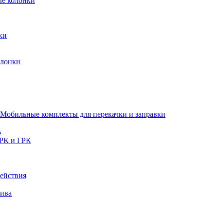
ые колонки
ки
олонки
Мобильные комплекты для перекачки и заправки
A
РК и ГРК
ействия
лива