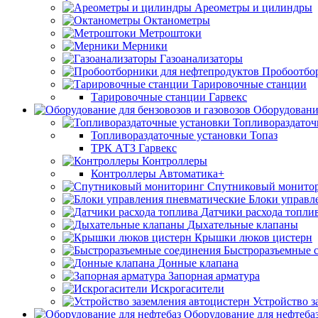
Ареометры и цилиндры
Октанометры
Метроштоки
Мерники
Газоанализаторы
Пробоотбо
Тарировочные станции
Тарировочные станции Гарвекс
Оборудование
Топливораздаточ
Топливораздаточные установки Топаз
ТРК АТЗ Гарвекс
Контроллеры
Контроллеры Автоматика+
Спутниковый монито
Блоки управл
Датчики расхода топли
Дыхательные клапаны
Крышки люков цистерн
Быстроразъемные 
Донные клапана
Запорная арматура
Искрогасители
Устройство з
Оборудование для нефтеба