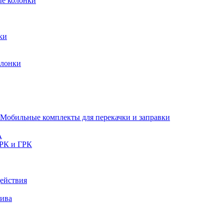
ые колонки
ки
олонки
Мобильные комплекты для перекачки и заправки
A
РК и ГРК
ействия
лива