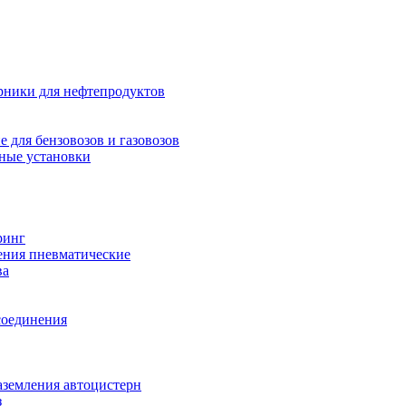
рники для нефтепродуктов
 для бензовозов и газовозов
ные установки
ринг
ения пневматические
ва
соединения
аземления автоцистерн
з