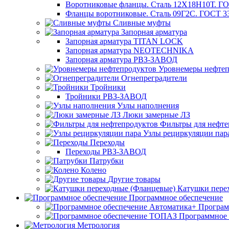
Воротниковые фланцы. Сталь 12Х18Н10Т. ГО
Фланцы воротниковые. Сталь 09Г2С. ГОСТ 3
Сливные муфты
Запорная арматура
Запорная арматура TITAN LOCK
Запорная арматура NEOTECHNIKA
Запорная арматура РВЗ-ЗАВОД
Уровнемеры нефтеп
Огнепреградители
Тройники
Тройники РВЗ-ЗАВОД
Узлы наполнения
Люки замерные ЛЗ
Фильтры для нефте
Узлы рециркуляции пар
Переходы
Переходы РВЗ-ЗАВОД
Патрубки
Колено
Другие товары
Катушки пере
Программное обеспечение
Програм
Программное
Метрология