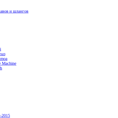
авов и шлангов
i
паз
amoa
e Machine
ch
-2015