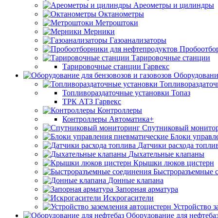
Ареометры и цилиндры
Октанометры
Метроштоки
Мерники
Газоанализаторы
Пробоотбо
Тарировочные станции
Тарировочные станции Гарвекс
Оборудование
Топливораздаточ
Топливораздаточные установки Топаз
ТРК АТЗ Гарвекс
Контроллеры
Контроллеры Автоматика+
Спутниковый монито
Блоки управл
Датчики расхода топли
Дыхательные клапаны
Крышки люков цистерн
Быстроразъемные 
Донные клапана
Запорная арматура
Искрогасители
Устройство з
Оборудование для нефтеба