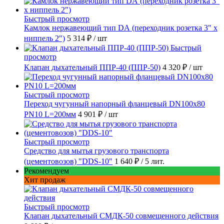
Быстрый просмотр
Камлок нержавеющий тип DА (переходник розетка 3" х
ниппель 2")
5 314 ₽
/ шт
Быстрый
просмотр
Клапан дыхательный ППР-40 (ППР-50)
4 320 ₽
/ шт
Быстрый просмотр
Переход чугунный напорный фланцевый DN100х80
PN10 L=200мм
4 901 ₽
/ шт
Быстрый просмотр
Средство для мытья грузового транспорта
(цементовозов) "DDS-10"
1 640 ₽
/ 5 лит.
Рекомендуем
Хит продаж
Быстрый просмотр
Клапан дыхательный СМДК-50 совмещенного действия