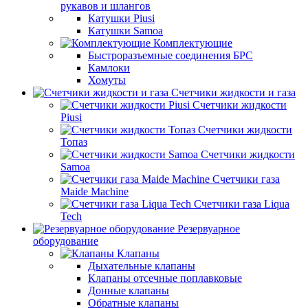
рукавов и шлангов
Катушки Piusi
Катушки Samoa
Комплектующие
Быстроразъемные соединения БРС
Камлоки
Хомуты
Счетчики жидкости и газа
Счетчики жидкости
Piusi
Счетчики жидкости
Топаз
Счетчики жидкости
Samoa
Счетчики газа
Maide Machine
Счетчики газа Liqua
Tech
Резервуарное
оборудование
Клапаны
Дыхательные клапаны
Клапаны отсечные поплавковые
Донные клапаны
Обратные клапаны