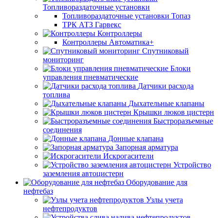
Топливораздаточные установки
Топливораздаточные установки Топаз
ТРК АТЗ Гарвекс
Контроллеры
Контроллеры Автоматика+
Спутниковый
мониторинг
Блоки
управления пневматические
Датчики расхода
топлива
Дыхательные клапаны
Крышки люков цистерн
Быстроразъемные
соединения
Донные клапана
Запорная арматура
Искрогасители
Устройство
заземления автоцистерн
Оборудование для
нефтебаз
Узлы учета
нефтепродуктов