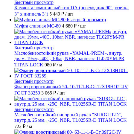
Быстрый просмотр
Камлок алюминиевый тип DА (переходник 90° розетка
3" х ниппель 3")
5 449 ₽
/ шт
Быстрый просмотр
Муфта сливная МС-80
4 680 ₽
/ шт
Быстрый просмотр
Маслобензостойкий рукав «YAMAL-PREM», внутр.
диам. 19мм, -40C, 10bar, NBR, нап/всас TL020YM-PR
TITAN LOCK
980 ₽
/ м
Быстрый просмотр
Фланец воротниковый 50- 10-11-1-B-Ст.12Х18Н10Т-IV
ГОСТ 33259
3 065 ₽
/ шт
Быстрый просмотр
Маслобензостойкий напорный рукав "SURGUT-D",
внутр.д. 25 мм., -25C, NBR, TL025SR-D TITAN LOCK
722 ₽
/ м