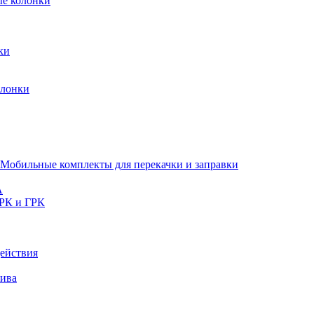
ые колонки
ки
олонки
Мобильные комплекты для перекачки и заправки
A
РК и ГРК
ействия
лива