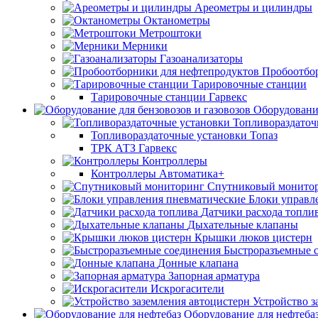
Ареометры и цилиндры
Октанометры
Метроштоки
Мерники
Газоанализаторы
Пробоотбо
Тарировочные станции
Тарировочные станции Гарвекс
Оборудование
Топливораздаточ
Топливораздаточные установки Топаз
ТРК АТЗ Гарвекс
Контроллеры
Контроллеры Автоматика+
Спутниковый монито
Блоки управл
Датчики расхода топли
Дыхательные клапаны
Крышки люков цистерн
Быстроразъемные 
Донные клапана
Запорная арматура
Искрогасители
Устройство з
Оборудование для нефтеба