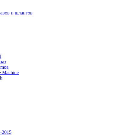
авов и шлангов
i
паз
amoa
e Machine
ch
-2015