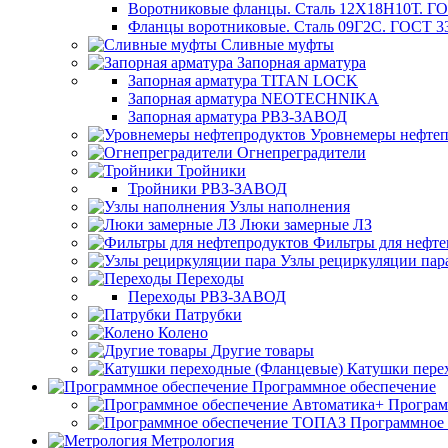
Воротниковые фланцы. Сталь 12Х18Н10Т. ГО
Фланцы воротниковые. Сталь 09Г2С. ГОСТ 3
Сливные муфты
Запорная арматура
Запорная арматура TITAN LOCK
Запорная арматура NEOTECHNIKA
Запорная арматура РВЗ-ЗАВОД
Уровнемеры нефтеп
Огнепреградители
Тройники
Тройники РВЗ-ЗАВОД
Узлы наполнения
Люки замерные ЛЗ
Фильтры для нефте
Узлы рециркуляции пар
Переходы
Переходы РВЗ-ЗАВОД
Патрубки
Колено
Другие товары
Катушки пере
Программное обеспечение
Програм
Программное
Метрология