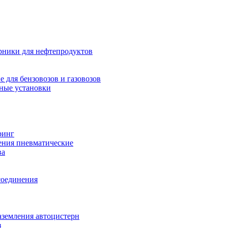
рники для нефтепродуктов
 для бензовозов и газовозов
ные установки
ринг
ения пневматические
ва
соединения
аземления автоцистерн
з