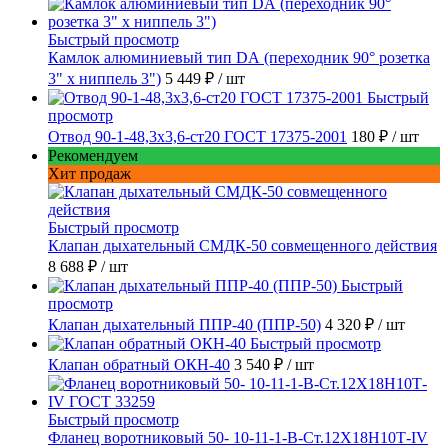
Быстрый просмотр
Камлок алюминиевый тип DА (переходник 90° розетка
3" х ниппель 3")
5 449 ₽
/ шт
Быстрый
просмотр
Отвод 90-1-48,3х3,6-ст20 ГОСТ 17375-2001
180 ₽
/ шт
Рекомендуем
Хит продаж
Быстрый просмотр
Клапан дыхательный СМДК-50 совмещенного действия
8 688 ₽
/ шт
Быстрый
просмотр
Клапан дыхательный ППР-40 (ППР-50)
4 320 ₽
/ шт
Быстрый просмотр
Клапан обратный ОКН-40
3 540 ₽
/ шт
Быстрый просмотр
Фланец воротниковый 50- 10-11-1-B-Ст.12Х18Н10Т-IV