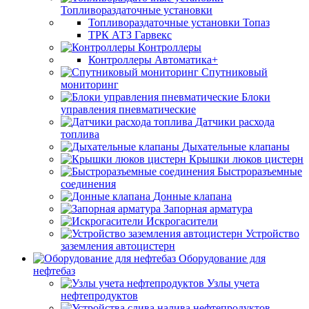
Топливораздаточные установки
Топливораздаточные установки Топаз
ТРК АТЗ Гарвекс
Контроллеры
Контроллеры Автоматика+
Спутниковый
мониторинг
Блоки
управления пневматические
Датчики расхода
топлива
Дыхательные клапаны
Крышки люков цистерн
Быстроразъемные
соединения
Донные клапана
Запорная арматура
Искрогасители
Устройство
заземления автоцистерн
Оборудование для
нефтебаз
Узлы учета
нефтепродуктов