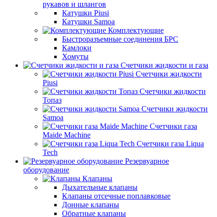
рукавов и шлангов
Катушки Piusi
Катушки Samoa
Комплектующие
Быстроразъемные соединения БРС
Камлоки
Хомуты
Счетчики жидкости и газа
Счетчики жидкости
Piusi
Счетчики жидкости
Топаз
Счетчики жидкости
Samoa
Счетчики газа
Maide Machine
Счетчики газа Liqua
Tech
Резервуарное
оборудование
Клапаны
Дыхательные клапаны
Клапаны отсечные поплавковые
Донные клапаны
Обратные клапаны