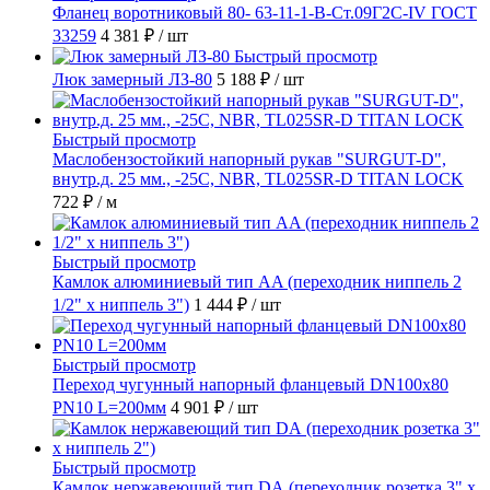
Фланец воротниковый 80- 63-11-1-B-Ст.09Г2С-IV ГОСТ
33259
4 381 ₽
/ шт
Быстрый просмотр
Люк замерный ЛЗ-80
5 188 ₽
/ шт
Быстрый просмотр
Маслобензостойкий напорный рукав "SURGUT-D",
внутр.д. 25 мм., -25C, NBR, TL025SR-D TITAN LOCK
722 ₽
/ м
Быстрый просмотр
Камлок алюминиевый тип AA (переходник ниппель 2
1/2" х ниппель 3")
1 444 ₽
/ шт
Быстрый просмотр
Переход чугунный напорный фланцевый DN100х80
PN10 L=200мм
4 901 ₽
/ шт
Быстрый просмотр
Камлок нержавеющий тип DА (переходник розетка 3" х