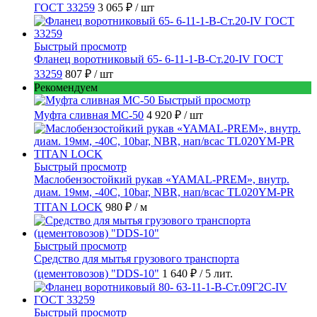
ГОСТ 33259
3 065 ₽
/ шт
Быстрый просмотр
Фланец воротниковый 65- 6-11-1-B-Ст.20-IV ГОСТ
33259
807 ₽
/ шт
Рекомендуем
Быстрый просмотр
Муфта сливная МС-50
4 920 ₽
/ шт
Быстрый просмотр
Маслобензостойкий рукав «YAMAL-PREM», внутр.
диам. 19мм, -40C, 10bar, NBR, нап/всас TL020YM-PR
TITAN LOCK
980 ₽
/ м
Быстрый просмотр
Средство для мытья грузового транспорта
(цементовозов) "DDS-10"
1 640 ₽
/ 5 лит.
Быстрый просмотр