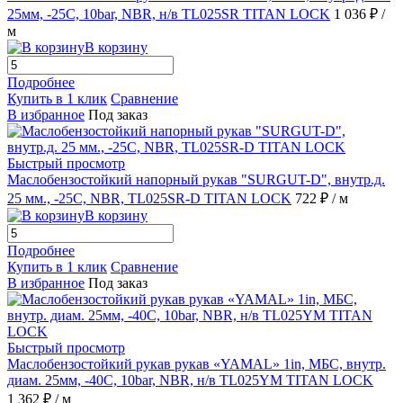
25мм, -25C, 10bar, NBR, н/в TL025SR TITAN LOCK
1 036 ₽
/
м
В корзину
Подробнее
Купить в 1 клик
Сравнение
В избранное
Под заказ
Быстрый просмотр
Маслобензостойкий напорный рукав "SURGUT-D", внутр.д.
25 мм., -25C, NBR, TL025SR-D TITAN LOCK
722 ₽
/ м
В корзину
Подробнее
Купить в 1 клик
Сравнение
В избранное
Под заказ
Быстрый просмотр
Маслобензостойкий рукав рукав «YAMAL» 1in, МБС, внутр.
диам. 25мм, -40C, 10bar, NBR, н/в TL025YM TITAN LOCK
1 362 ₽
/ м