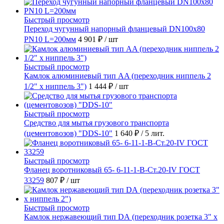
Быстрый просмотр
Переход чугунный напорный фланцевый DN100х80
PN10 L=200мм
4 901 ₽
/ шт
Быстрый просмотр
Камлок алюминиевый тип AA (переходник ниппель 2
1/2" х ниппель 3")
1 444 ₽
/ шт
Быстрый просмотр
Средство для мытья грузового транспорта
(цементовозов) "DDS-10"
1 640 ₽
/ 5 лит.
Быстрый просмотр
Фланец воротниковый 65- 6-11-1-B-Ст.20-IV ГОСТ
33259
807 ₽
/ шт
Быстрый просмотр
Камлок нержавеющий тип DА (переходник розетка 3" х