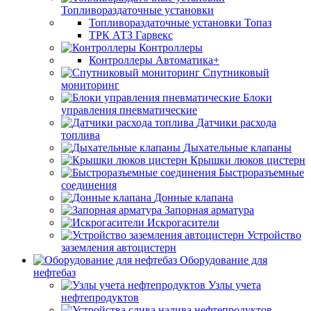
Топливораздаточные установки
Топливораздаточные установки Топаз
ТРК АТЗ Гарвекс
Контроллеры
Контроллеры Автоматика+
Спутниковый
мониторинг
Блоки
управления пневматические
Датчики расхода
топлива
Дыхательные клапаны
Крышки люков цистерн
Быстроразъемные
соединения
Донные клапана
Запорная арматура
Искрогасители
Устройство
заземления автоцистерн
Оборудование для
нефтебаз
Узлы учета
нефтепродуктов