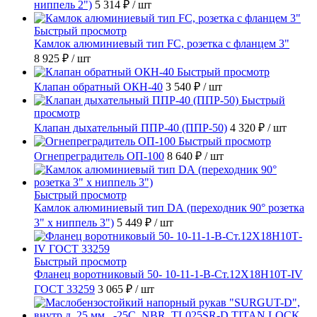
ниппель 2")
5 314 ₽
/ шт
Быстрый просмотр
Камлок алюминиевый тип FC, розетка с фланцем 3"
8 925 ₽
/ шт
Быстрый просмотр
Клапан обратный ОКН-40
3 540 ₽
/ шт
Быстрый
просмотр
Клапан дыхательный ППР-40 (ППР-50)
4 320 ₽
/ шт
Быстрый просмотр
Огнепреградитель ОП-100
8 640 ₽
/ шт
Быстрый просмотр
Камлок алюминиевый тип DА (переходник 90° розетка
3" х ниппель 3")
5 449 ₽
/ шт
Быстрый просмотр
Фланец воротниковый 50- 10-11-1-B-Ст.12Х18Н10Т-IV
ГОСТ 33259
3 065 ₽
/ шт