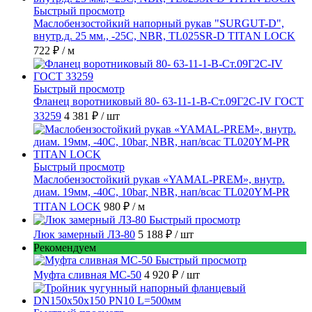
Быстрый просмотр
Маслобензостойкий напорный рукав "SURGUT-D",
внутр.д. 25 мм., -25C, NBR, TL025SR-D TITAN LOCK
722 ₽
/ м
Быстрый просмотр
Фланец воротниковый 80- 63-11-1-B-Ст.09Г2С-IV ГОСТ
33259
4 381 ₽
/ шт
Быстрый просмотр
Маслобензостойкий рукав «YAMAL-PREM», внутр.
диам. 19мм, -40C, 10bar, NBR, нап/всас TL020YM-PR
TITAN LOCK
980 ₽
/ м
Быстрый просмотр
Люк замерный ЛЗ-80
5 188 ₽
/ шт
Рекомендуем
Быстрый просмотр
Муфта сливная МС-50
4 920 ₽
/ шт