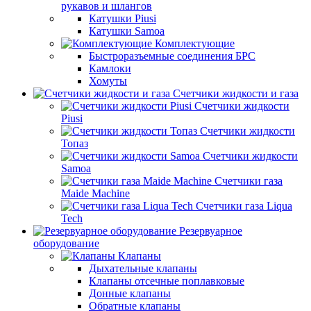
рукавов и шлангов
Катушки Piusi
Катушки Samoa
Комплектующие
Быстроразъемные соединения БРС
Камлоки
Хомуты
Счетчики жидкости и газа
Счетчики жидкости
Piusi
Счетчики жидкости
Топаз
Счетчики жидкости
Samoa
Счетчики газа
Maide Machine
Счетчики газа Liqua
Tech
Резервуарное
оборудование
Клапаны
Дыхательные клапаны
Клапаны отсечные поплавковые
Донные клапаны
Обратные клапаны