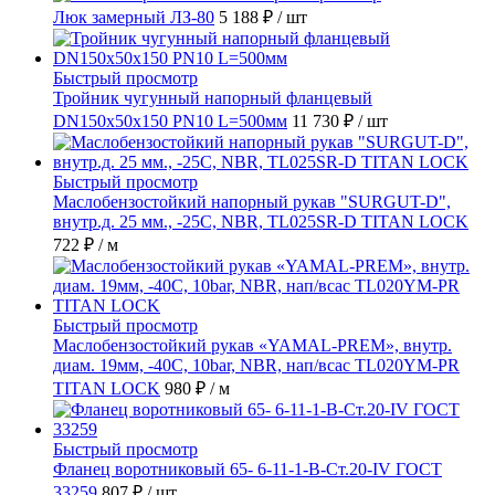
Люк замерный ЛЗ-80
5 188 ₽
/ шт
Быстрый просмотр
Тройник чугунный напорный фланцевый
DN150х50х150 PN10 L=500мм
11 730 ₽
/ шт
Быстрый просмотр
Маслобензостойкий напорный рукав "SURGUT-D",
внутр.д. 25 мм., -25C, NBR, TL025SR-D TITAN LOCK
722 ₽
/ м
Быстрый просмотр
Маслобензостойкий рукав «YAMAL-PREM», внутр.
диам. 19мм, -40C, 10bar, NBR, нап/всас TL020YM-PR
TITAN LOCK
980 ₽
/ м
Быстрый просмотр
Фланец воротниковый 65- 6-11-1-B-Ст.20-IV ГОСТ
33259
807 ₽
/ шт