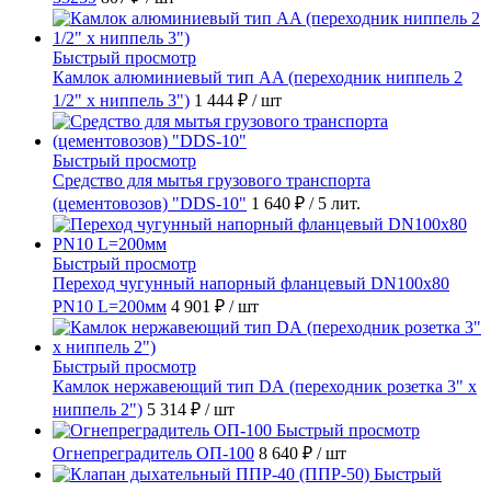
Быстрый просмотр
Камлок алюминиевый тип AA (переходник ниппель 2
1/2" х ниппель 3")
1 444 ₽
/ шт
Быстрый просмотр
Средство для мытья грузового транспорта
(цементовозов) "DDS-10"
1 640 ₽
/ 5 лит.
Быстрый просмотр
Переход чугунный напорный фланцевый DN100х80
PN10 L=200мм
4 901 ₽
/ шт
Быстрый просмотр
Камлок нержавеющий тип DА (переходник розетка 3" х
ниппель 2")
5 314 ₽
/ шт
Быстрый просмотр
Огнепреградитель ОП-100
8 640 ₽
/ шт
Быстрый