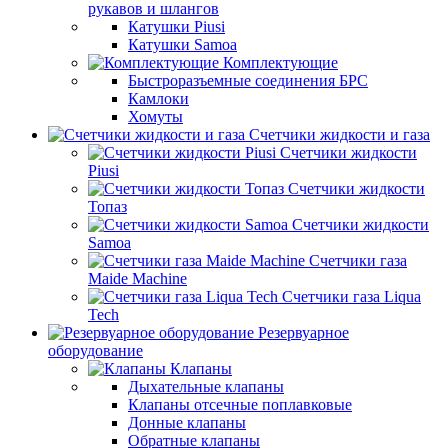
рукавов и шлангов
Катушки Piusi
Катушки Samoa
Комплектующие
Быстроразъемные соединения БРС
Камлоки
Хомуты
Счетчики жидкости и газа
Счетчики жидкости
Piusi
Счетчики жидкости
Топаз
Счетчики жидкости
Samoa
Счетчики газа
Maide Machine
Счетчики газа Liqua
Tech
Резервуарное
оборудование
Клапаны
Дыхательные клапаны
Клапаны отсечные поплавковые
Донные клапаны
Обратные клапаны