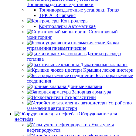
Топливораздаточные установки
Топливораздаточные установки Топаз
ТРК АТЗ Гарвекс
Контроллеры
Контроллеры Автоматика+
Спутниковый
мониторинг
Блоки
управления пневматические
Датчики расхода
топлива
Дыхательные клапаны
Крышки люков цистерн
Быстроразъемные
соединения
Донные клапана
Запорная арматура
Искрогасители
Устройство
заземления автоцистерн
Оборудование для
нефтебаз
Узлы учета
нефтепродуктов