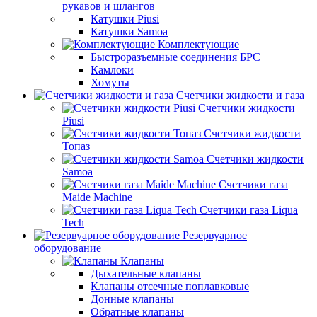
рукавов и шлангов
Катушки Piusi
Катушки Samoa
Комплектующие
Быстроразъемные соединения БРС
Камлоки
Хомуты
Счетчики жидкости и газа
Счетчики жидкости
Piusi
Счетчики жидкости
Топаз
Счетчики жидкости
Samoa
Счетчики газа
Maide Machine
Счетчики газа Liqua
Tech
Резервуарное
оборудование
Клапаны
Дыхательные клапаны
Клапаны отсечные поплавковые
Донные клапаны
Обратные клапаны