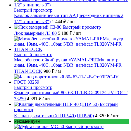
Быстрый просмотр
Камлок алюминиевый тип AA (переходник ниппель 2
1/2" х ниппель 3")
1 444 ₽
/ шт
Быстрый просмотр
Люк замерный ЛЗ-80
5 188 ₽
/ шт
Быстрый просмотр
Маслобензостойкий рукав «YAMAL-PREM», внутр.
диам. 19мм, -40C, 10bar, NBR, нап/всас TL020YM-PR
TITAN LOCK
980 ₽
/ м
Быстрый просмотр
Фланец воротниковый 80- 63-11-1-B-Ст.09Г2С-IV ГОСТ
33259
4 381 ₽
/ шт
Быстрый
просмотр
Клапан дыхательный ППР-40 (ППР-50)
4 320 ₽
/ шт
Рекомендуем
Быстрый просмотр