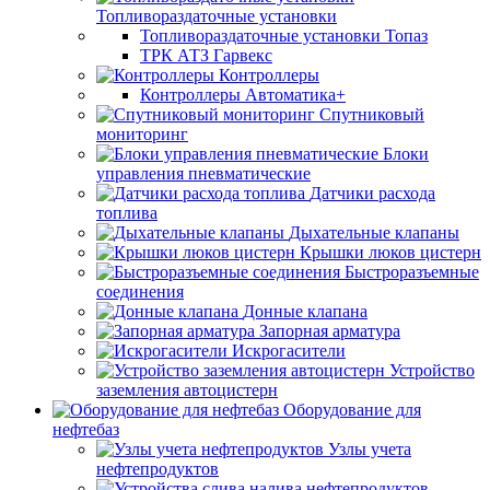
Топливораздаточные установки
Топливораздаточные установки Топаз
ТРК АТЗ Гарвекс
Контроллеры
Контроллеры Автоматика+
Спутниковый
мониторинг
Блоки
управления пневматические
Датчики расхода
топлива
Дыхательные клапаны
Крышки люков цистерн
Быстроразъемные
соединения
Донные клапана
Запорная арматура
Искрогасители
Устройство
заземления автоцистерн
Оборудование для
нефтебаз
Узлы учета
нефтепродуктов