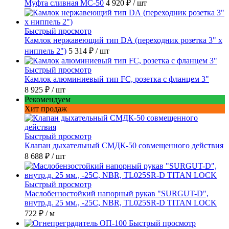
Муфта сливная МС-50
4 920 ₽
/ шт
Быстрый просмотр
Камлок нержавеющий тип DА (переходник розетка 3" х
ниппель 2")
5 314 ₽
/ шт
Быстрый просмотр
Камлок алюминиевый тип FC, розетка с фланцем 3"
8 925 ₽
/ шт
Рекомендуем
Хит продаж
Быстрый просмотр
Клапан дыхательный СМДК-50 совмещенного действия
8 688 ₽
/ шт
Быстрый просмотр
Маслобензостойкий напорный рукав "SURGUT-D",
внутр.д. 25 мм., -25C, NBR, TL025SR-D TITAN LOCK
722 ₽
/ м
Быстрый просмотр