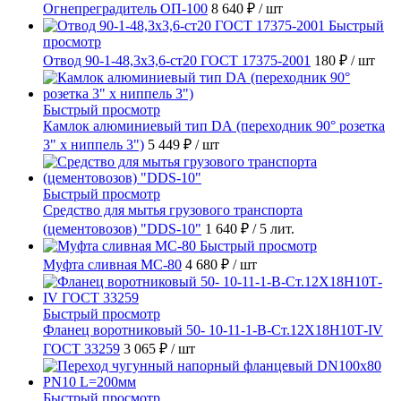
Огнепреградитель ОП-100
8 640 ₽
/ шт
Быстрый
просмотр
Отвод 90-1-48,3х3,6-ст20 ГОСТ 17375-2001
180 ₽
/ шт
Быстрый просмотр
Камлок алюминиевый тип DА (переходник 90° розетка
3" х ниппель 3")
5 449 ₽
/ шт
Быстрый просмотр
Средство для мытья грузового транспорта
(цементовозов) "DDS-10"
1 640 ₽
/ 5 лит.
Быстрый просмотр
Муфта сливная МС-80
4 680 ₽
/ шт
Быстрый просмотр
Фланец воротниковый 50- 10-11-1-B-Ст.12Х18Н10Т-IV
ГОСТ 33259
3 065 ₽
/ шт
Быстрый просмотр