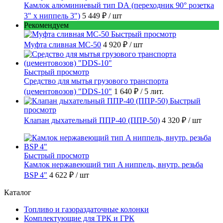
Камлок алюминиевый тип DА (переходник 90° розетка
3" х ниппель 3")
5 449 ₽
/ шт
Рекомендуем
Быстрый просмотр
Муфта сливная МС-50
4 920 ₽
/ шт
Быстрый просмотр
Средство для мытья грузового транспорта
(цементовозов) "DDS-10"
1 640 ₽
/ 5 лит.
Быстрый
просмотр
Клапан дыхательный ППР-40 (ППР-50)
4 320 ₽
/ шт
Быстрый просмотр
Камлок нержавеющий тип A ниппель, внутр. резьба
BSP 4"
4 622 ₽
/ шт
Каталог
Топливо и газораздаточные колонки
Комплектующие для ТРК и ГРК