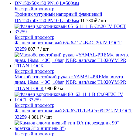
Быстрый просмотр
Тройник чугунный напорный фланцевый
DN150х50х150 PN10 L=500мм
11 730 ₽
/ шт
Быстрый просмотр
Фланец воротниковый 65- 6-11-1-B-Ст.20-IV ГОСТ
33259
807 ₽
/ шт
Быстрый просмотр
Маслобензостойкий рукав «YAMAL-PREM», внутр.
диам. 19мм, -40C, 10bar, NBR, нап/всас TL020YM-PR
TITAN LOCK
980 ₽
/ м
Быстрый просмотр
Фланец воротниковый 80- 63-11-1-B-Ст.09Г2С-IV ГОСТ
33259
4 381 ₽
/ шт
Быстрый просмотр