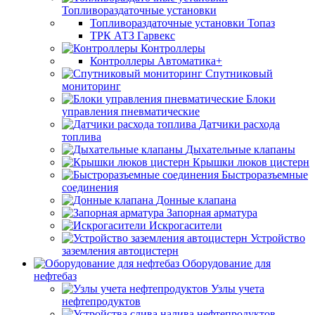
Топливораздаточные установки
Топливораздаточные установки Топаз
ТРК АТЗ Гарвекс
Контроллеры
Контроллеры Автоматика+
Спутниковый
мониторинг
Блоки
управления пневматические
Датчики расхода
топлива
Дыхательные клапаны
Крышки люков цистерн
Быстроразъемные
соединения
Донные клапана
Запорная арматура
Искрогасители
Устройство
заземления автоцистерн
Оборудование для
нефтебаз
Узлы учета
нефтепродуктов