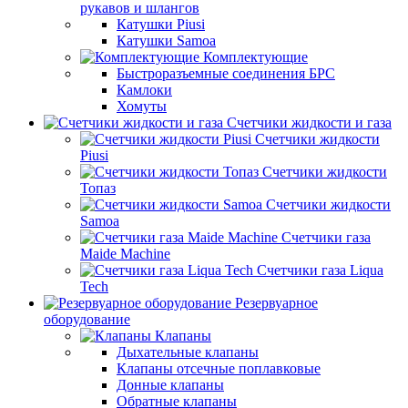
рукавов и шлангов
Катушки Piusi
Катушки Samoa
Комплектующие
Быстроразъемные соединения БРС
Камлоки
Хомуты
Счетчики жидкости и газа
Счетчики жидкости
Piusi
Счетчики жидкости
Топаз
Счетчики жидкости
Samoa
Счетчики газа
Maide Machine
Счетчики газа Liqua
Tech
Резервуарное
оборудование
Клапаны
Дыхательные клапаны
Клапаны отсечные поплавковые
Донные клапаны
Обратные клапаны