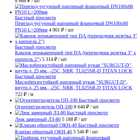
8 688 ₽
/ шт
Быстрый просмотр
Переход чугунный напорный фланцевый DN100х80
PN10 L=200мм
4 901 ₽
/ шт
Быстрый просмотр
Камлок нержавеющий тип DА (переходник розетка 3" х
ниппель 2")
5 314 ₽
/ шт
Быстрый просмотр
Маслобензостойкий напорный рукав "SURGUT-D",
внутр.д. 25 мм., -25C, NBR, TL025SR-D TITAN LOCK
722 ₽
/ м
Быстрый просмотр
Огнепреградитель ОП-100
8 640 ₽
/ шт
Быстрый просмотр
Люк замерный ЛЗ-80
5 188 ₽
/ шт
Быстрый просмотр
Клапан обратный ОКН-40
3 540 ₽
/ шт