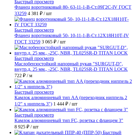
Быстрый просмотр
Фланец воротниковый 80- 63-11-1-B-Ст.09Г2С-IV ГОСТ
33259
4 381 ₽
/ шт
Быстрый просмотр
Фланец воротниковый 50- 10-11-1-B-Ст.12Х18Н10Т-IV
ГОСТ 33259
3 065 ₽
/ шт
Быстрый просмотр
Маслобензостойкий напорный рукав "SURGUT-D",
внутр.д. 25 мм., -25C, NBR, TL025SR-D TITAN LOCK
722 ₽
/ м
Быстрый просмотр
Камлок алюминиевый тип AA (переходник ниппель 2
1/2" х ниппель 3")
1 444 ₽
/ шт
Быстрый просмотр
Камлок алюминиевый тип FC, розетка с фланцем 3"
8 925 ₽
/ шт
Быстрый