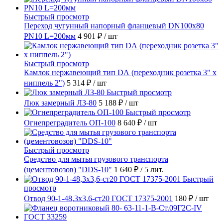
Быстрый просмотр
Переход чугунный напорный фланцевый DN100х80
PN10 L=200мм
4 901 ₽
/ шт
Быстрый просмотр
Камлок нержавеющий тип DА (переходник розетка 3" х
ниппель 2")
5 314 ₽
/ шт
Быстрый просмотр
Люк замерный ЛЗ-80
5 188 ₽
/ шт
Быстрый просмотр
Огнепреградитель ОП-100
8 640 ₽
/ шт
Быстрый просмотр
Средство для мытья грузового транспорта
(цементовозов) "DDS-10"
1 640 ₽
/ 5 лит.
Быстрый
просмотр
Отвод 90-1-48,3х3,6-ст20 ГОСТ 17375-2001
180 ₽
/ шт