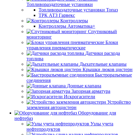
Топливораздаточные установки
Топливораздаточные установки Топаз
ТРК АТЗ Гарвекс
Контроллеры
Контроллеры Автоматика+
Спутниковый
мониторинг
Блоки
управления пневматические
Датчики расхода
топлива
Дыхательные клапаны
Крышки люков цистерн
Быстроразъемные
соединения
Донные клапана
Запорная арматура
Искрогасители
Устройство
заземления автоцистерн
Оборудование для
нефтебаз
Узлы учета
нефтепродуктов