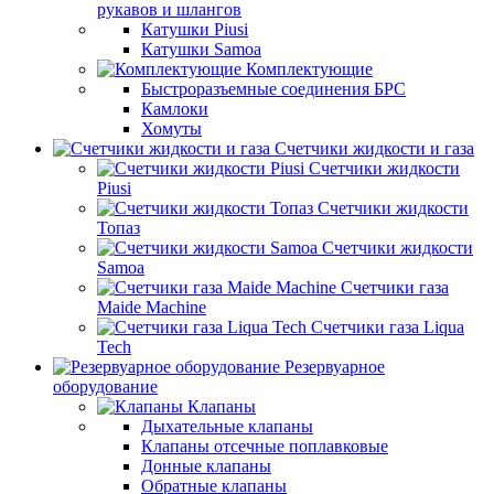
рукавов и шлангов
Катушки Piusi
Катушки Samoa
Комплектующие
Быстроразъемные соединения БРС
Камлоки
Хомуты
Счетчики жидкости и газа
Счетчики жидкости
Piusi
Счетчики жидкости
Топаз
Счетчики жидкости
Samoa
Счетчики газа
Maide Machine
Счетчики газа Liqua
Tech
Резервуарное
оборудование
Клапаны
Дыхательные клапаны
Клапаны отсечные поплавковые
Донные клапаны
Обратные клапаны