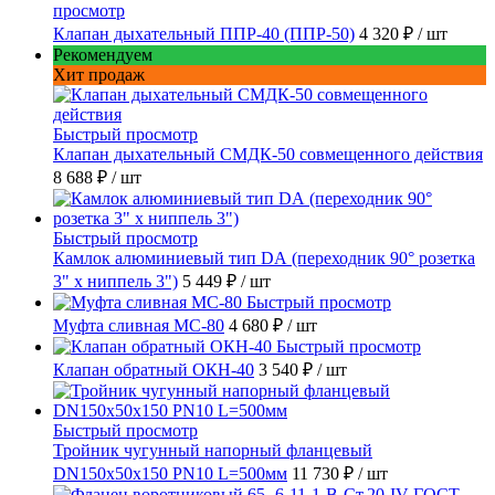
просмотр
Клапан дыхательный ППР-40 (ППР-50)
4 320 ₽
/ шт
Рекомендуем
Хит продаж
Быстрый просмотр
Клапан дыхательный СМДК-50 совмещенного действия
8 688 ₽
/ шт
Быстрый просмотр
Камлок алюминиевый тип DА (переходник 90° розетка
3" х ниппель 3")
5 449 ₽
/ шт
Быстрый просмотр
Муфта сливная МС-80
4 680 ₽
/ шт
Быстрый просмотр
Клапан обратный ОКН-40
3 540 ₽
/ шт
Быстрый просмотр
Тройник чугунный напорный фланцевый
DN150х50х150 PN10 L=500мм
11 730 ₽
/ шт