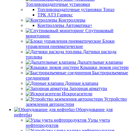
Топливораздаточные установки
Топливораздаточные установки Топаз
ТРК АТЗ Гарвекс
Контроллеры
Контроллеры Автоматика+
Спутниковый
мониторинг
Блоки
управления пневматические
Датчики расхода
топлива
Дыхательные клапаны
Крышки люков цистерн
Быстроразъемные
соединения
Донные клапана
Запорная арматура
Искрогасители
Устройство
заземления автоцистерн
Оборудование для
нефтебаз
Узлы учета
нефтепродуктов