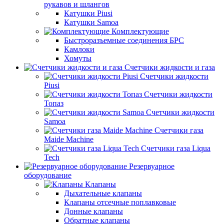
рукавов и шлангов
Катушки Piusi
Катушки Samoa
Комплектующие
Быстроразъемные соединения БРС
Камлоки
Хомуты
Счетчики жидкости и газа
Счетчики жидкости
Piusi
Счетчики жидкости
Топаз
Счетчики жидкости
Samoa
Счетчики газа
Maide Machine
Счетчики газа Liqua
Tech
Резервуарное
оборудование
Клапаны
Дыхательные клапаны
Клапаны отсечные поплавковые
Донные клапаны
Обратные клапаны