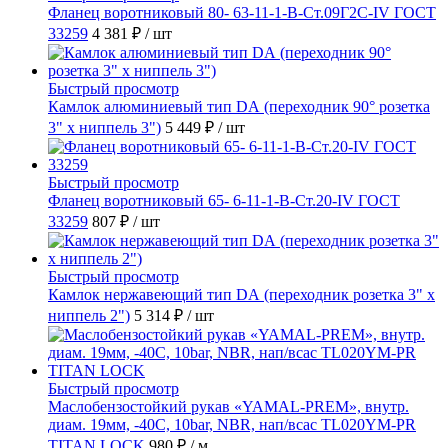
Фланец воротниковый 80- 63-11-1-B-Ст.09Г2С-IV ГОСТ
33259
4 381 ₽
/ шт
Быстрый просмотр
Камлок алюминиевый тип DА (переходник 90° розетка
3" х ниппель 3")
5 449 ₽
/ шт
Быстрый просмотр
Фланец воротниковый 65- 6-11-1-B-Ст.20-IV ГОСТ
33259
807 ₽
/ шт
Быстрый просмотр
Камлок нержавеющий тип DА (переходник розетка 3" х
ниппель 2")
5 314 ₽
/ шт
Быстрый просмотр
Маслобензостойкий рукав «YAMAL-PREM», внутр.
диам. 19мм, -40C, 10bar, NBR, нап/всас TL020YM-PR
TITAN LOCK
980 ₽
/ м