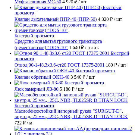
Муфта сливная МС-50
4 920 ₽
/ шт
Быстрый
просмотр
Клапан дыхательный ППР-40 (ППР-50)
4 320 ₽
/ шт
Быстрый просмотр
Средство для мытья грузового транспорта
(цементовозов) "DDS-10"
1 640 ₽
/ 5 лит.
Быстрый
просмотр
Отвод 90-1-48,3х3,6-ст20 ГОСТ 17375-2001
180 ₽
/ шт
Быстрый просмотр
Клапан обратный ОКН-40
3 540 ₽
/ шт
Быстрый просмотр
Люк замерный ЛЗ-80
5 188 ₽
/ шт
Быстрый просмотр
Маслобензостойкий напорный рукав "SURGUT-D",
внутр.д. 25 мм., -25C, NBR, TL025SR-D TITAN LOCK
722 ₽
/ м