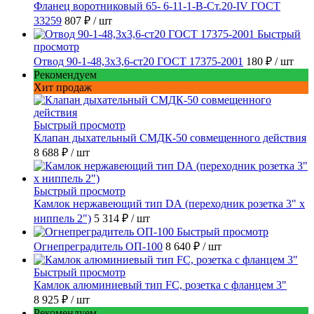
Фланец воротниковый 65- 6-11-1-B-Ст.20-IV ГОСТ
33259
807 ₽
/ шт
Быстрый
просмотр
Отвод 90-1-48,3х3,6-ст20 ГОСТ 17375-2001
180 ₽
/ шт
Рекомендуем
Хит продаж
Быстрый просмотр
Клапан дыхательный СМДК-50 совмещенного действия
8 688 ₽
/ шт
Быстрый просмотр
Камлок нержавеющий тип DА (переходник розетка 3" х
ниппель 2")
5 314 ₽
/ шт
Быстрый просмотр
Огнепреградитель ОП-100
8 640 ₽
/ шт
Быстрый просмотр
Камлок алюминиевый тип FC, розетка с фланцем 3"
8 925 ₽
/ шт
Рекомендуем