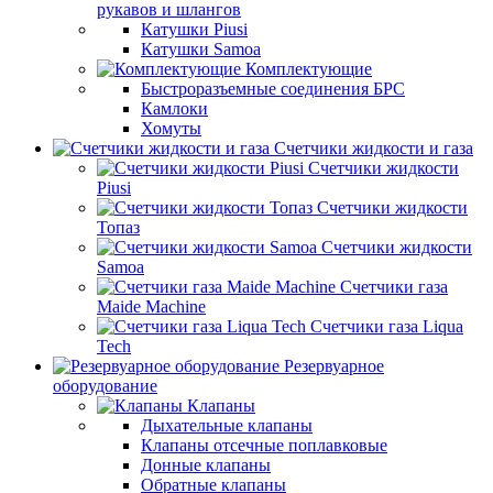
рукавов и шлангов
Катушки Piusi
Катушки Samoa
Комплектующие
Быстроразъемные соединения БРС
Камлоки
Хомуты
Счетчики жидкости и газа
Счетчики жидкости
Piusi
Счетчики жидкости
Топаз
Счетчики жидкости
Samoa
Счетчики газа
Maide Machine
Счетчики газа Liqua
Tech
Резервуарное
оборудование
Клапаны
Дыхательные клапаны
Клапаны отсечные поплавковые
Донные клапаны
Обратные клапаны