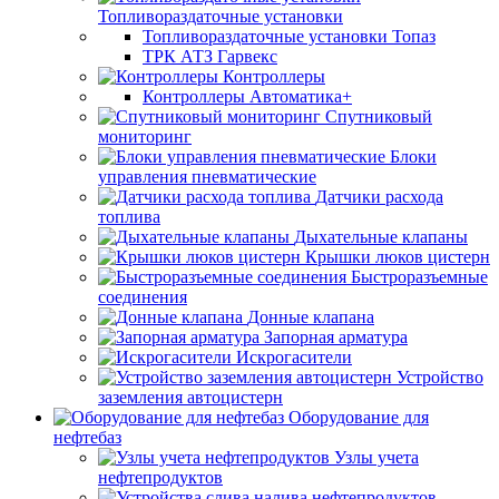
Топливораздаточные установки
Топливораздаточные установки Топаз
ТРК АТЗ Гарвекс
Контроллеры
Контроллеры Автоматика+
Спутниковый
мониторинг
Блоки
управления пневматические
Датчики расхода
топлива
Дыхательные клапаны
Крышки люков цистерн
Быстроразъемные
соединения
Донные клапана
Запорная арматура
Искрогасители
Устройство
заземления автоцистерн
Оборудование для
нефтебаз
Узлы учета
нефтепродуктов