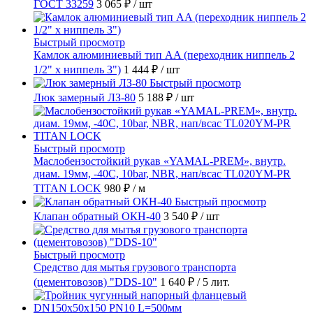
ГОСТ 33259
3 065 ₽
/ шт
Быстрый просмотр
Камлок алюминиевый тип AA (переходник ниппель 2
1/2" х ниппель 3")
1 444 ₽
/ шт
Быстрый просмотр
Люк замерный ЛЗ-80
5 188 ₽
/ шт
Быстрый просмотр
Маслобензостойкий рукав «YAMAL-PREM», внутр.
диам. 19мм, -40C, 10bar, NBR, нап/всас TL020YM-PR
TITAN LOCK
980 ₽
/ м
Быстрый просмотр
Клапан обратный ОКН-40
3 540 ₽
/ шт
Быстрый просмотр
Средство для мытья грузового транспорта
(цементовозов) "DDS-10"
1 640 ₽
/ 5 лит.