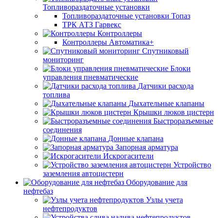
Топливораздаточные установки
Топливораздаточные установки Топаз
ТРК АТЗ Гарвекс
Контроллеры
Контроллеры Автоматика+
Спутниковый
мониторинг
Блоки
управления пневматические
Датчики расхода
топлива
Дыхательные клапаны
Крышки люков цистерн
Быстроразъемные
соединения
Донные клапана
Запорная арматура
Искрогасители
Устройство
заземления автоцистерн
Оборудование для
нефтебаз
Узлы учета
нефтепродуктов