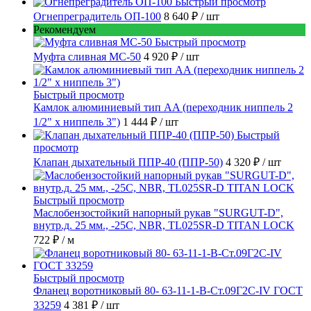
Быстрый просмотр
Огнепреградитель ОП-100
8 640 ₽
/ шт
Рекомендуем
Быстрый просмотр
Муфта сливная МС-50
4 920 ₽
/ шт
Быстрый просмотр
Камлок алюминиевый тип AA (переходник ниппель 2
1/2" х ниппель 3")
1 444 ₽
/ шт
Быстрый
просмотр
Клапан дыхательный ППР-40 (ППР-50)
4 320 ₽
/ шт
Быстрый просмотр
Маслобензостойкий напорный рукав "SURGUT-D",
внутр.д. 25 мм., -25C, NBR, TL025SR-D TITAN LOCK
722 ₽
/ м
Быстрый просмотр
Фланец воротниковый 80- 63-11-1-B-Ст.09Г2С-IV ГОСТ
33259
4 381 ₽
/ шт