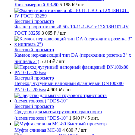
Люк замерный ЛЗ-80
5 188 ₽
/ шт
Быстрый просмотр
Фланец воротниковый 50- 10-11-1-B-Ст.12Х18Н10Т-IV
ГОСТ 33259
3 065 ₽
/ шт
Быстрый просмотр
Камлок нержавеющий тип DА (переходник розетка 3" х
ниппель 2")
5 314 ₽
/ шт
Быстрый просмотр
Переход чугунный напорный фланцевый DN100х80
PN10 L=200мм
4 901 ₽
/ шт
Быстрый просмотр
Средство для мытья грузового транспорта
(цементовозов) "DDS-10"
1 640 ₽
/ 5 лит.
Быстрый просмотр
Муфта сливная МС-80
4 680 ₽
/ шт