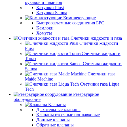
рукавов и шлангов
Катушки Piusi
Катушки Samoa
Комплектующие
Быстроразъемные соединения БРС
Камлоки
Хомуты
Счетчики жидкости и газа
Счетчики жидкости
Piusi
Счетчики жидкости
Топаз
Счетчики жидкости
Samoa
Счетчики газа
Maide Machine
Счетчики газа Liqua
Tech
Резервуарное
оборудование
Клапаны
Дыхательные клапаны
Клапаны отсечные поплавковые
Донные клапаны
Обратные клапаны