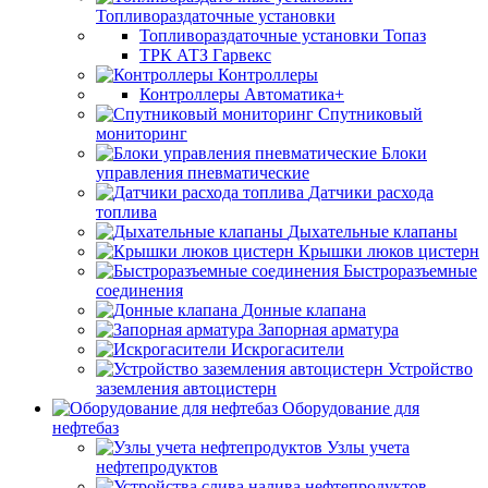
Топливораздаточные установки
Топливораздаточные установки Топаз
ТРК АТЗ Гарвекс
Контроллеры
Контроллеры Автоматика+
Спутниковый
мониторинг
Блоки
управления пневматические
Датчики расхода
топлива
Дыхательные клапаны
Крышки люков цистерн
Быстроразъемные
соединения
Донные клапана
Запорная арматура
Искрогасители
Устройство
заземления автоцистерн
Оборудование для
нефтебаз
Узлы учета
нефтепродуктов