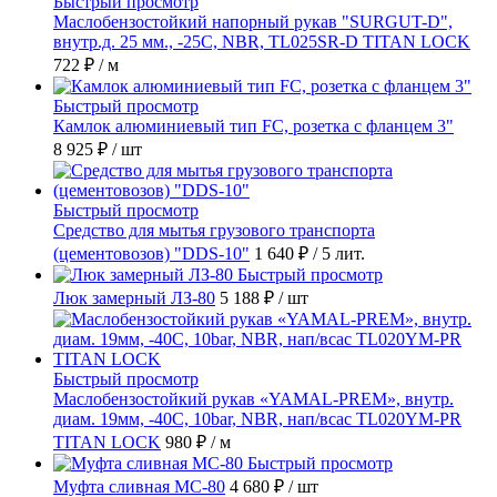
Быстрый просмотр
Маслобензостойкий напорный рукав "SURGUT-D",
внутр.д. 25 мм., -25C, NBR, TL025SR-D TITAN LOCK
722 ₽
/ м
Быстрый просмотр
Камлок алюминиевый тип FC, розетка с фланцем 3"
8 925 ₽
/ шт
Быстрый просмотр
Средство для мытья грузового транспорта
(цементовозов) "DDS-10"
1 640 ₽
/ 5 лит.
Быстрый просмотр
Люк замерный ЛЗ-80
5 188 ₽
/ шт
Быстрый просмотр
Маслобензостойкий рукав «YAMAL-PREM», внутр.
диам. 19мм, -40C, 10bar, NBR, нап/всас TL020YM-PR
TITAN LOCK
980 ₽
/ м
Быстрый просмотр
Муфта сливная МС-80
4 680 ₽
/ шт