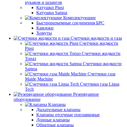
рукавов и шлангов
Катушки Piusi
Катушки Samoa
Комплектующие
Быстроразъемные соединения БРС
Камлоки
Хомуты
Счетчики жидкости и газа
Счетчики жидкости
Piusi
Счетчики жидкости
Топаз
Счетчики жидкости
Samoa
Счетчики газа
Maide Machine
Счетчики газа Liqua
Tech
Резервуарное
оборудование
Клапаны
Дыхательные клапаны
Клапаны отсечные поплавковые
Донные клапаны
Обратные клапаны