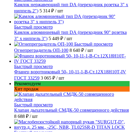
Камлок нержавеющий тип DА (переходник розетка 3" х
ниппель 2")
5 314 ₽
/ шт
Быстрый просмотр
Камлок алюминиевый тип DА (переходник 90° розетка
3" х ниппель 3")
5 449 ₽
/ шт
Быстрый просмотр
Огнепреградитель ОП-100
8 640 ₽
/ шт
Быстрый просмотр
Фланец воротниковый 50- 10-11-1-B-Ст.12Х18Н10Т-IV
ГОСТ 33259
3 065 ₽
/ шт
Рекомендуем
Хит продаж
Быстрый просмотр
Клапан дыхательный СМДК-50 совмещенного действия
8 688 ₽
/ шт