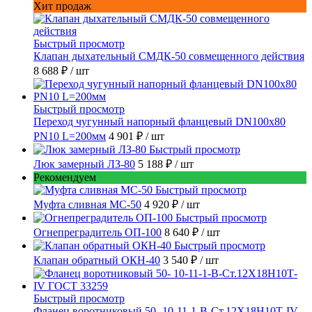
Хит продаж
Быстрый просмотр
Клапан дыхательный СМДК-50 совмещенного действия
8 688 ₽
/ шт
Быстрый просмотр
Переход чугунный напорный фланцевый DN100х80
PN10 L=200мм
4 901 ₽
/ шт
Быстрый просмотр
Люк замерный ЛЗ-80
5 188 ₽
/ шт
Рекомендуем
Быстрый просмотр
Муфта сливная МС-50
4 920 ₽
/ шт
Быстрый просмотр
Огнепреградитель ОП-100
8 640 ₽
/ шт
Быстрый просмотр
Клапан обратный ОКН-40
3 540 ₽
/ шт
Быстрый просмотр
Фланец воротниковый 50- 10-11-1-B-Ст.12Х18Н10Т-IV