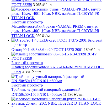
ГОСТ 33259
3 065 ₽
/ шт
Быстрый просмотр
Маслобензостойкий рукав «YAMAL-PREM», внутр.
диам. 19мм, -40C, 10bar, NBR, нап/всас TL020YM-PR
TITAN LOCK
980 ₽
/ м
Быстрый
просмотр
Отвод 90-1-48,3х3,6-ст20 ГОСТ 17375-2001
180 ₽
/ шт
Быстрый просмотр
Фланец воротниковый 80- 63-11-1-B-Ст.09Г2С-IV ГОСТ
33259
4 381 ₽
/ шт
Быстрый просмотр
Тройник чугунный напорный фланцевый
DN150х50х150 PN10 L=500мм
11 730 ₽
/ шт