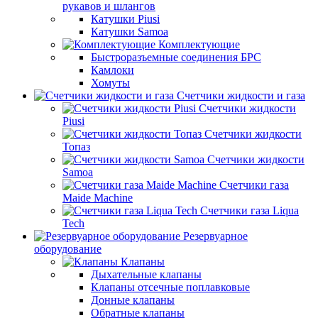
рукавов и шлангов
Катушки Piusi
Катушки Samoa
Комплектующие
Быстроразъемные соединения БРС
Камлоки
Хомуты
Счетчики жидкости и газа
Счетчики жидкости
Piusi
Счетчики жидкости
Топаз
Счетчики жидкости
Samoa
Счетчики газа
Maide Machine
Счетчики газа Liqua
Tech
Резервуарное
оборудование
Клапаны
Дыхательные клапаны
Клапаны отсечные поплавковые
Донные клапаны
Обратные клапаны