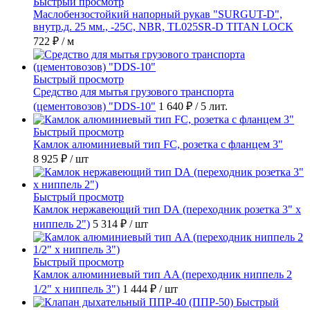
Быстрый просмотр
Маслобензостойкий напорный рукав "SURGUT-D",
внутр.д. 25 мм., -25C, NBR, TL025SR-D TITAN LOCK
722 ₽
/ м
Быстрый просмотр
Средство для мытья грузового транспорта
(цементовозов) "DDS-10"
1 640 ₽
/ 5 лит.
Быстрый просмотр
Камлок алюминиевый тип FC, розетка с фланцем 3"
8 925 ₽
/ шт
Быстрый просмотр
Камлок нержавеющий тип DА (переходник розетка 3" х
ниппель 2")
5 314 ₽
/ шт
Быстрый просмотр
Камлок алюминиевый тип AA (переходник ниппель 2
1/2" х ниппель 3")
1 444 ₽
/ шт
Быстрый