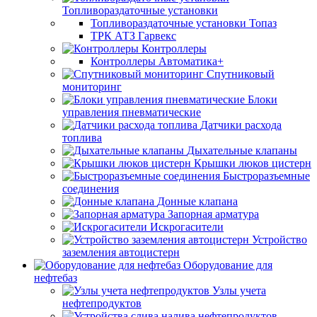
Топливораздаточные установки
Топливораздаточные установки Топаз
ТРК АТЗ Гарвекс
Контроллеры
Контроллеры Автоматика+
Спутниковый
мониторинг
Блоки
управления пневматические
Датчики расхода
топлива
Дыхательные клапаны
Крышки люков цистерн
Быстроразъемные
соединения
Донные клапана
Запорная арматура
Искрогасители
Устройство
заземления автоцистерн
Оборудование для
нефтебаз
Узлы учета
нефтепродуктов