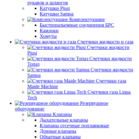
рукавов и шлангов
Катушки Piusi
Катушки Samoa
Комплектующие
Быстроразъемные соединения БРС
Камлоки
Хомуты
Счетчики жидкости и газа
Счетчики жидкости
Piusi
Счетчики жидкости
Топаз
Счетчики жидкости
Samoa
Счетчики газа
Maide Machine
Счетчики газа Liqua
Tech
Резервуарное
оборудование
Клапаны
Дыхательные клапаны
Клапаны отсечные поплавковые
Донные клапаны
Обратные клапаны