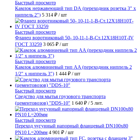
Быстрый просмотр
Камлок нержавеющий тип DА (переходник розетка 3" х
ниппель 2")
5 314 ₽
/ шт
Быстрый просмотр
Фланец воротниковый 50- 10-11-1-B-Ст.12Х18Н10Т-IV
ГОСТ 33259
3 065 ₽
/ шт
Быстрый просмотр
Камлок алюминиевый тип AA (переходник ниппель 2
1/2" х ниппель 3")
1 444 ₽
/ шт
Быстрый просмотр
Средство для мытья грузового транспорта
(цементовозов) "DDS-10"
1 640 ₽
/ 5 лит.
Быстрый просмотр
Переход чугунный напорный фланцевый DN100х80
PN10 L=200мм
4 901 ₽
/ шт