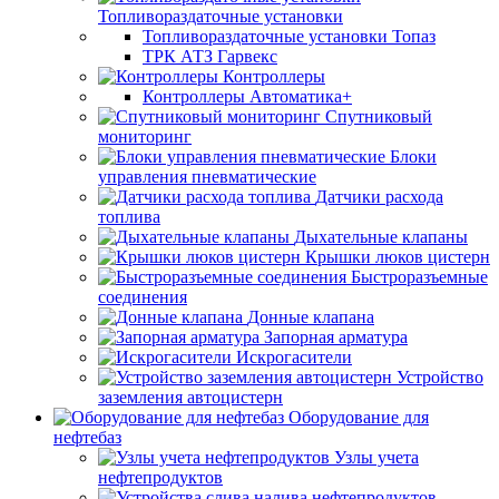
Топливораздаточные установки
Топливораздаточные установки Топаз
ТРК АТЗ Гарвекс
Контроллеры
Контроллеры Автоматика+
Спутниковый
мониторинг
Блоки
управления пневматические
Датчики расхода
топлива
Дыхательные клапаны
Крышки люков цистерн
Быстроразъемные
соединения
Донные клапана
Запорная арматура
Искрогасители
Устройство
заземления автоцистерн
Оборудование для
нефтебаз
Узлы учета
нефтепродуктов