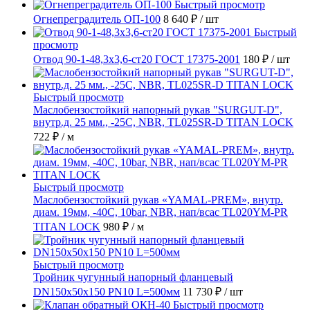
Быстрый просмотр
Огнепреградитель ОП-100
8 640 ₽
/ шт
Быстрый
просмотр
Отвод 90-1-48,3х3,6-ст20 ГОСТ 17375-2001
180 ₽
/ шт
Быстрый просмотр
Маслобензостойкий напорный рукав "SURGUT-D",
внутр.д. 25 мм., -25C, NBR, TL025SR-D TITAN LOCK
722 ₽
/ м
Быстрый просмотр
Маслобензостойкий рукав «YAMAL-PREM», внутр.
диам. 19мм, -40C, 10bar, NBR, нап/всас TL020YM-PR
TITAN LOCK
980 ₽
/ м
Быстрый просмотр
Тройник чугунный напорный фланцевый
DN150х50х150 PN10 L=500мм
11 730 ₽
/ шт
Быстрый просмотр