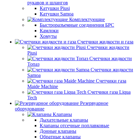
рукавов и шлангов
Катушки Piusi
Катушки Samoa
Комплектующие
Быстроразъемные соединения БРС
Камлоки
Хомуты
Счетчики жидкости и газа
Счетчики жидкости
Piusi
Счетчики жидкости
Топаз
Счетчики жидкости
Samoa
Счетчики газа
Maide Machine
Счетчики газа Liqua
Tech
Резервуарное
оборудование
Клапаны
Дыхательные клапаны
Клапаны отсечные поплавковые
Донные клапаны
Обратные клапаны