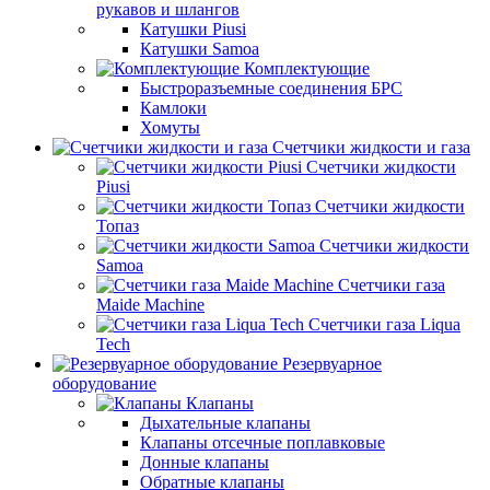
рукавов и шлангов
Катушки Piusi
Катушки Samoa
Комплектующие
Быстроразъемные соединения БРС
Камлоки
Хомуты
Счетчики жидкости и газа
Счетчики жидкости
Piusi
Счетчики жидкости
Топаз
Счетчики жидкости
Samoa
Счетчики газа
Maide Machine
Счетчики газа Liqua
Tech
Резервуарное
оборудование
Клапаны
Дыхательные клапаны
Клапаны отсечные поплавковые
Донные клапаны
Обратные клапаны