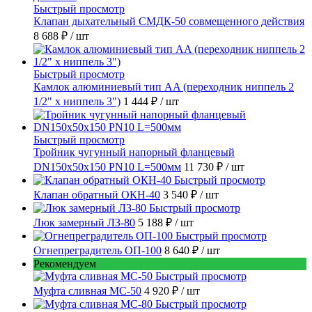
Быстрый просмотр
Клапан дыхательный СМДК-50 совмещенного действия
8 688 ₽
/ шт
Быстрый просмотр
Камлок алюминиевый тип AA (переходник ниппель 2
1/2" х ниппель 3")
1 444 ₽
/ шт
Быстрый просмотр
Тройник чугунный напорный фланцевый
DN150х50х150 PN10 L=500мм
11 730 ₽
/ шт
Быстрый просмотр
Клапан обратный ОКН-40
3 540 ₽
/ шт
Быстрый просмотр
Люк замерный ЛЗ-80
5 188 ₽
/ шт
Быстрый просмотр
Огнепреградитель ОП-100
8 640 ₽
/ шт
Рекомендуем
Быстрый просмотр
Муфта сливная МС-50
4 920 ₽
/ шт
Быстрый просмотр