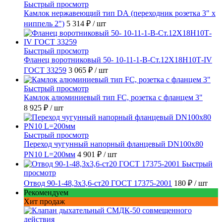
Быстрый просмотр
Камлок нержавеющий тип DА (переходник розетка 3" х
ниппель 2")
5 314 ₽
/ шт
Быстрый просмотр
Фланец воротниковый 50- 10-11-1-B-Ст.12Х18Н10Т-IV
ГОСТ 33259
3 065 ₽
/ шт
Быстрый просмотр
Камлок алюминиевый тип FC, розетка с фланцем 3"
8 925 ₽
/ шт
Быстрый просмотр
Переход чугунный напорный фланцевый DN100х80
PN10 L=200мм
4 901 ₽
/ шт
Быстрый
просмотр
Отвод 90-1-48,3х3,6-ст20 ГОСТ 17375-2001
180 ₽
/ шт
Рекомендуем
Хит продаж