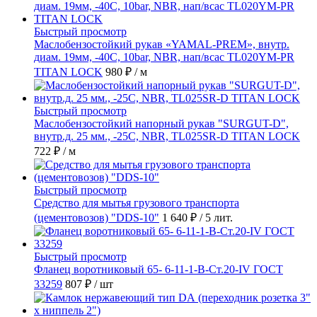
Быстрый просмотр
Маслобензостойкий рукав «YAMAL-PREM», внутр.
диам. 19мм, -40C, 10bar, NBR, нап/всас TL020YM-PR
TITAN LOCK
980 ₽
/ м
Быстрый просмотр
Маслобензостойкий напорный рукав "SURGUT-D",
внутр.д. 25 мм., -25C, NBR, TL025SR-D TITAN LOCK
722 ₽
/ м
Быстрый просмотр
Средство для мытья грузового транспорта
(цементовозов) "DDS-10"
1 640 ₽
/ 5 лит.
Быстрый просмотр
Фланец воротниковый 65- 6-11-1-B-Ст.20-IV ГОСТ
33259
807 ₽
/ шт