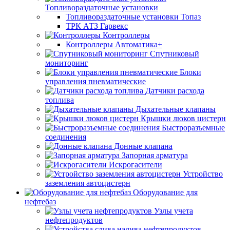
Топливораздаточные установки
Топливораздаточные установки Топаз
ТРК АТЗ Гарвекс
Контроллеры
Контроллеры Автоматика+
Спутниковый
мониторинг
Блоки
управления пневматические
Датчики расхода
топлива
Дыхательные клапаны
Крышки люков цистерн
Быстроразъемные
соединения
Донные клапана
Запорная арматура
Искрогасители
Устройство
заземления автоцистерн
Оборудование для
нефтебаз
Узлы учета
нефтепродуктов