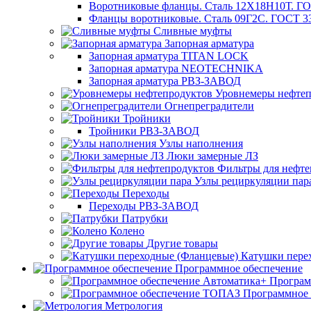
Воротниковые фланцы. Сталь 12Х18Н10Т. ГО
Фланцы воротниковые. Сталь 09Г2С. ГОСТ 3
Сливные муфты
Запорная арматура
Запорная арматура TITAN LOCK
Запорная арматура NEOTECHNIKA
Запорная арматура РВЗ-ЗАВОД
Уровнемеры нефтеп
Огнепреградители
Тройники
Тройники РВЗ-ЗАВОД
Узлы наполнения
Люки замерные ЛЗ
Фильтры для нефте
Узлы рециркуляции пар
Переходы
Переходы РВЗ-ЗАВОД
Патрубки
Колено
Другие товары
Катушки пере
Программное обеспечение
Програм
Программное
Метрология