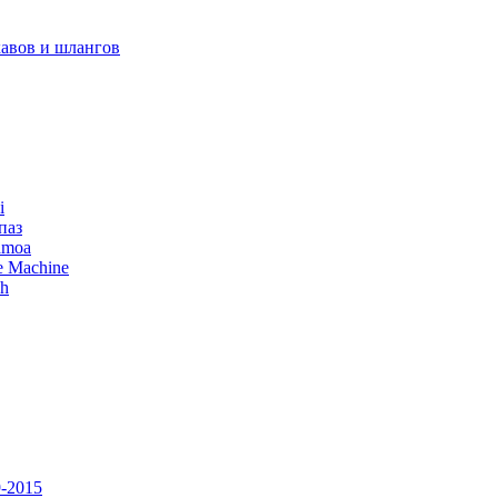
авов и шлангов
i
паз
amoa
e Machine
ch
-2015