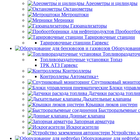
Ареометры и цилиндры
Октанометры
Метроштоки
Мерники
Газоанализаторы
Пробоотбо
Тарировочные станции
Тарировочные станции Гарвекс
Оборудование
Топливораздаточ
Топливораздаточные установки Топаз
ТРК АТЗ Гарвекс
Контроллеры
Контроллеры Автоматика+
Спутниковый монито
Блоки управл
Датчики расхода топли
Дыхательные клапаны
Крышки люков цистерн
Быстроразъемные 
Донные клапана
Запорная арматура
Искрогасители
Устройство з
Оборудование для нефтеба