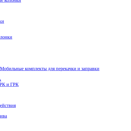
ые колонки
ки
олонки
Мобильные комплекты для перекачки и заправки
A
РК и ГРК
ействия
лива