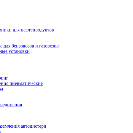
рники для нефтепродуктов
 для бензовозов и газовозов
ные установки
ринг
ения пневматические
ва
соединения
аземления автоцистерн
з