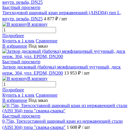
Быстрый просмотр
Трехходовой шаровый кран нержавеющий (AISI304) тип L,
внутр. резьба, DN25
4 877 ₽
/ шт
В корзину
Подробнее
Купить в 1 клик
Сравнение
В избранное
Под заказ
Быстрый просмотр
Затвор дисковый (бабочка) межфланцевый чугунный, диск
нерж. 304, упл. EPDM, DN200
13 953 ₽
/ шт
В корзину
Подробнее
Купить в 1 клик
Сравнение
В избранное
Под заказ
Быстрый просмотр
0,75in, Трехсоставной шаровый кран из нержавеющей стали
(AISI 304) типа "сварка-сварка"
1 608 ₽
/ шт