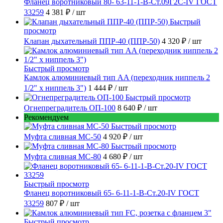
Фланец воротниковый 80- 63-11-1-B-Ст.09Г2С-IV ГОСТ
33259
4 381 ₽
/ шт
Быстрый
просмотр
Клапан дыхательный ППР-40 (ППР-50)
4 320 ₽
/ шт
Быстрый просмотр
Камлок алюминиевый тип AA (переходник ниппель 2
1/2" х ниппель 3")
1 444 ₽
/ шт
Быстрый просмотр
Огнепреградитель ОП-100
8 640 ₽
/ шт
Рекомендуем
Быстрый просмотр
Муфта сливная МС-50
4 920 ₽
/ шт
Быстрый просмотр
Муфта сливная МС-80
4 680 ₽
/ шт
Быстрый просмотр
Фланец воротниковый 65- 6-11-1-B-Ст.20-IV ГОСТ
33259
807 ₽
/ шт
Быстрый просмотр