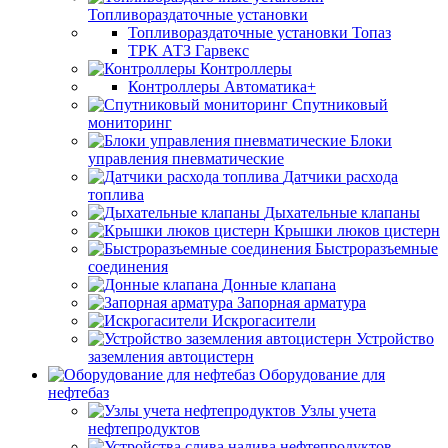
Топливораздаточные установки
Топливораздаточные установки Топаз
ТРК АТЗ Гарвекс
Контроллеры
Контроллеры Автоматика+
Спутниковый
мониторинг
Блоки
управления пневматические
Датчики расхода
топлива
Дыхательные клапаны
Крышки люков цистерн
Быстроразъемные
соединения
Донные клапана
Запорная арматура
Искрогасители
Устройство
заземления автоцистерн
Оборудование для
нефтебаз
Узлы учета
нефтепродуктов