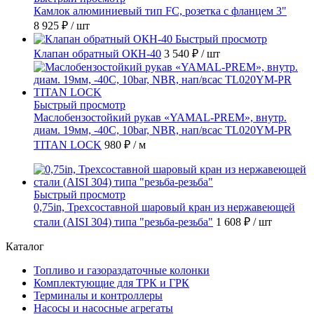
Камлок алюминиевый тип FC, розетка с фланцем 3"
8 925 ₽
/ шт
Быстрый просмотр
Клапан обратный ОКН-40
3 540 ₽
/ шт
Быстрый просмотр
Маслобензостойкий рукав «YAMAL-PREM», внутр.
диам. 19мм, -40C, 10bar, NBR, нап/всас TL020YM-PR
TITAN LOCK
980 ₽
/ м
Быстрый просмотр
0,75in, Трехсоставной шаровый кран из нержавеющей
стали (AISI 304) типа "резьба-резьба"
1 608 ₽
/ шт
Каталог
Топливо и газораздаточные колонки
Комплектующие для ТРК и ГРК
Терминалы и контроллеры
Насосы и насосные агрегаты