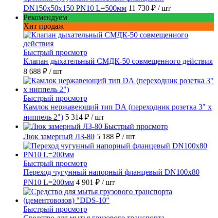
DN150х50х150 PN10 L=500мм
11 730 ₽
/ шт
Рекомендуем
Хит продаж
Быстрый просмотр
Клапан дыхательный СМДК-50 совмещенного действия
8 688 ₽
/ шт
Быстрый просмотр
Камлок нержавеющий тип DА (переходник розетка 3" х
ниппель 2")
5 314 ₽
/ шт
Быстрый просмотр
Люк замерный ЛЗ-80
5 188 ₽
/ шт
Быстрый просмотр
Переход чугунный напорный фланцевый DN100х80
PN10 L=200мм
4 901 ₽
/ шт
Быстрый просмотр
Средство для мытья грузового транспорта