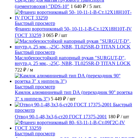
(цементовозов) "DDS-10"
1 640 ₽
/ 5 лит.
Быстрый просмотр
Фланец воротниковый 50- 10-11-1-B-Ст.12Х18Н10Т-IV
ГОСТ 33259
3 065 ₽
/ шт
Быстрый просмотр
Маслобензостойкий напорный рукав "SURGUT-D",
внутр.д. 25 мм., -25C, NBR, TL025SR-D TITAN LOCK
722 ₽
/ м
Быстрый просмотр
Камлок алюминиевый тип DА (переходник 90° розетка
3" х ниппель 3")
5 449 ₽
/ шт
Быстрый
просмотр
Отвод 90-1-48,3х3,6-ст20 ГОСТ 17375-2001
180 ₽
/ шт
Быстрый просмотр