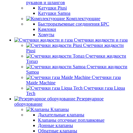
рукавов и шлангов
Катушки Piusi
Катушки Samoa
Комплектующие
Быстроразъемные соединения БРС
Камлоки
Хомуты
Счетчики жидкости и газа
Счетчики жидкости
Piusi
Счетчики жидкости
Топаз
Счетчики жидкости
Samoa
Счетчики газа
Maide Machine
Счетчики газа Liqua
Tech
Резервуарное
оборудование
Клапаны
Дыхательные клапаны
Клапаны отсечные поплавковые
Донные клапаны
Обратные клапаны