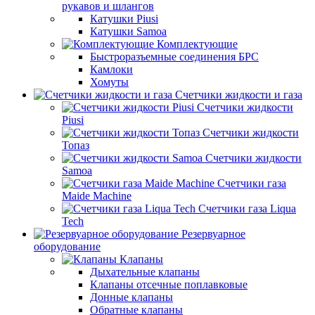
рукавов и шлангов
Катушки Piusi
Катушки Samoa
Комплектующие
Быстроразъемные соединения БРС
Камлоки
Хомуты
Счетчики жидкости и газа
Счетчики жидкости
Piusi
Счетчики жидкости
Топаз
Счетчики жидкости
Samoa
Счетчики газа
Maide Machine
Счетчики газа Liqua
Tech
Резервуарное
оборудование
Клапаны
Дыхательные клапаны
Клапаны отсечные поплавковые
Донные клапаны
Обратные клапаны