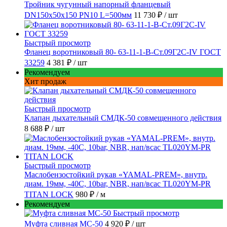
Тройник чугунный напорный фланцевый
DN150х50х150 PN10 L=500мм
11 730 ₽
/ шт
Быстрый просмотр
Фланец воротниковый 80- 63-11-1-B-Ст.09Г2С-IV ГОСТ
33259
4 381 ₽
/ шт
Рекомендуем
Хит продаж
Быстрый просмотр
Клапан дыхательный СМДК-50 совмещенного действия
8 688 ₽
/ шт
Быстрый просмотр
Маслобензостойкий рукав «YAMAL-PREM», внутр.
диам. 19мм, -40C, 10bar, NBR, нап/всас TL020YM-PR
TITAN LOCK
980 ₽
/ м
Рекомендуем
Быстрый просмотр
Муфта сливная МС-50
4 920 ₽
/ шт