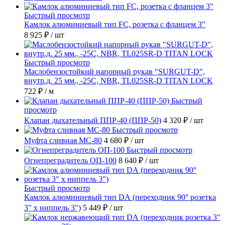
Быстрый просмотр
Камлок алюминиевый тип FC, розетка с фланцем 3"
8 925 ₽
/ шт
Быстрый просмотр
Маслобензостойкий напорный рукав "SURGUT-D",
внутр.д. 25 мм., -25C, NBR, TL025SR-D TITAN LOCK
722 ₽
/ м
Быстрый
просмотр
Клапан дыхательный ППР-40 (ППР-50)
4 320 ₽
/ шт
Быстрый просмотр
Муфта сливная МС-80
4 680 ₽
/ шт
Быстрый просмотр
Огнепреградитель ОП-100
8 640 ₽
/ шт
Быстрый просмотр
Камлок алюминиевый тип DА (переходник 90° розетка
3" х ниппель 3")
5 449 ₽
/ шт