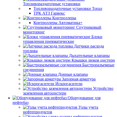
Топливораздаточные установки
Топливораздаточные установки Топаз
ТРК АТЗ Гарвекс
Контроллеры
Контроллеры Автоматика+
Спутниковый
мониторинг
Блоки
управления пневматические
Датчики расхода
топлива
Дыхательные клапаны
Крышки люков цистерн
Быстроразъемные
соединения
Донные клапана
Запорная арматура
Искрогасители
Устройство
заземления автоцистерн
Оборудование для
нефтебаз
Узлы учета
нефтепродуктов