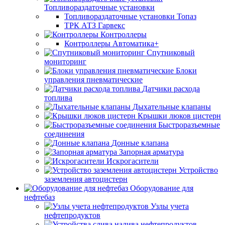
Топливораздаточные установки
Топливораздаточные установки Топаз
ТРК АТЗ Гарвекс
Контроллеры
Контроллеры Автоматика+
Спутниковый
мониторинг
Блоки
управления пневматические
Датчики расхода
топлива
Дыхательные клапаны
Крышки люков цистерн
Быстроразъемные
соединения
Донные клапана
Запорная арматура
Искрогасители
Устройство
заземления автоцистерн
Оборудование для
нефтебаз
Узлы учета
нефтепродуктов