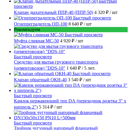
Быстрый
просмотр
Клапан дыхательный ППР-40 (ППР-50)
4 320 ₽
/ шт
Быстрый просмотр
Огнепреградитель ОП-100
8 640 ₽
/ шт
Рекомендуем
Быстрый просмотр
Муфта сливная МС-50
4 920 ₽
/ шт
Быстрый просмотр
Средство для мытья грузового транспорта
(цементовозов) "DDS-10"
1 640 ₽
/ 5 лит.
Быстрый просмотр
Клапан обратный ОКН-40
3 540 ₽
/ шт
Быстрый просмотр
Камлок нержавеющий тип DА (переходник розетка 3" х
ниппель 2")
5 314 ₽
/ шт
Быстрый просмотр
Тройник чугунный напорный фланцевый