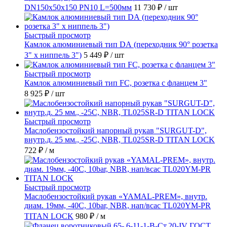
DN150х50х150 PN10 L=500мм
11 730 ₽
/ шт
Быстрый просмотр
Камлок алюминиевый тип DА (переходник 90° розетка
3" х ниппель 3")
5 449 ₽
/ шт
Быстрый просмотр
Камлок алюминиевый тип FC, розетка с фланцем 3"
8 925 ₽
/ шт
Быстрый просмотр
Маслобензостойкий напорный рукав "SURGUT-D",
внутр.д. 25 мм., -25C, NBR, TL025SR-D TITAN LOCK
722 ₽
/ м
Быстрый просмотр
Маслобензостойкий рукав «YAMAL-PREM», внутр.
диам. 19мм, -40C, 10bar, NBR, нап/всас TL020YM-PR
TITAN LOCK
980 ₽
/ м