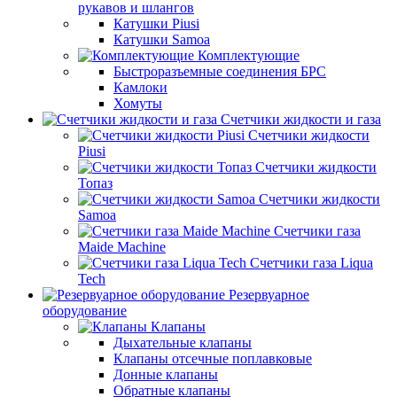
рукавов и шлангов
Катушки Piusi
Катушки Samoa
Комплектующие
Быстроразъемные соединения БРС
Камлоки
Хомуты
Счетчики жидкости и газа
Счетчики жидкости
Piusi
Счетчики жидкости
Топаз
Счетчики жидкости
Samoa
Счетчики газа
Maide Machine
Счетчики газа Liqua
Tech
Резервуарное
оборудование
Клапаны
Дыхательные клапаны
Клапаны отсечные поплавковые
Донные клапаны
Обратные клапаны