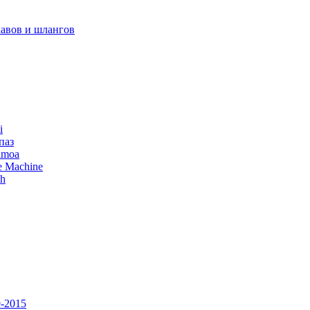
авов и шлангов
i
паз
amoa
e Machine
ch
-2015