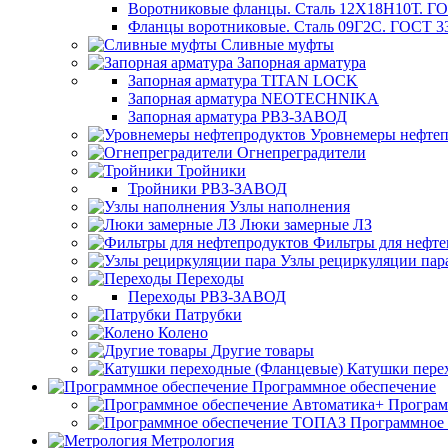
Воротниковые фланцы. Сталь 12Х18Н10Т. ГО
Фланцы воротниковые. Сталь 09Г2С. ГОСТ 3
Сливные муфты
Запорная арматура
Запорная арматура TITAN LOCK
Запорная арматура NEOTECHNIKA
Запорная арматура РВЗ-ЗАВОД
Уровнемеры нефтеп
Огнепреградители
Тройники
Тройники РВЗ-ЗАВОД
Узлы наполнения
Люки замерные ЛЗ
Фильтры для нефте
Узлы рециркуляции пар
Переходы
Переходы РВЗ-ЗАВОД
Патрубки
Колено
Другие товары
Катушки пере
Программное обеспечение
Програм
Программное
Метрология