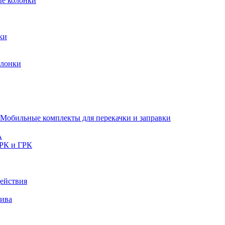
ые колонки
ки
олонки
Мобильные комплекты для перекачки и заправки
A
РК и ГРК
ействия
лива