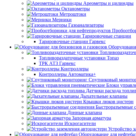
Ареометры и цилиндры
Октанометры
Метроштоки
Мерники
Газоанализаторы
Пробоотбо
Тарировочные станции
Тарировочные станции Гарвекс
Оборудование
Топливораздаточ
Топливораздаточные установки Топаз
ТРК АТЗ Гарвекс
Контроллеры
Контроллеры Автоматика+
Спутниковый монито
Блоки управл
Датчики расхода топли
Дыхательные клапаны
Крышки люков цистерн
Быстроразъемные 
Донные клапана
Запорная арматура
Искрогасители
Устройство з
Оборудование для нефтеба