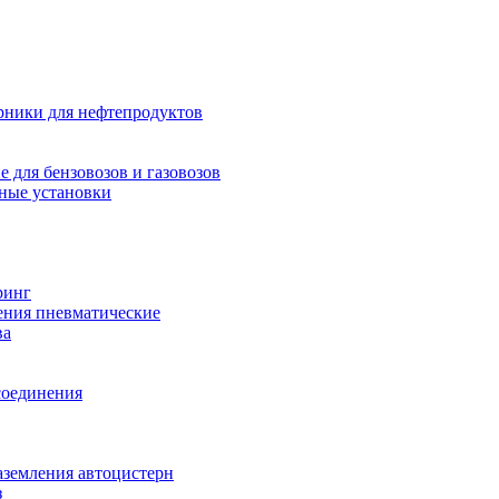
рники для нефтепродуктов
 для бензовозов и газовозов
ные установки
ринг
ения пневматические
ва
соединения
аземления автоцистерн
з