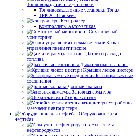
Топливораздаточные установки
Топливораздаточные установки Топаз
ТРК АТЗ Гарвекс
Контроллеры
Контроллеры Автоматика+
Спутниковый
мониторинг
Блоки
управления пневматические
Датчики расхода
топлива
Дыхательные клапаны
Крышки люков цистерн
Быстроразъемные
соединения
Донные клапана
Запорная арматура
Искрогасители
Устройство
заземления автоцистерн
Оборудование для
нефтебаз
Узлы учета
нефтепродуктов