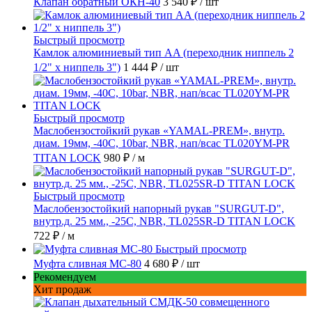
Клапан обратный ОКН-40
3 540 ₽
/ шт
Быстрый просмотр
Камлок алюминиевый тип AA (переходник ниппель 2
1/2" х ниппель 3")
1 444 ₽
/ шт
Быстрый просмотр
Маслобензостойкий рукав «YAMAL-PREM», внутр.
диам. 19мм, -40C, 10bar, NBR, нап/всас TL020YM-PR
TITAN LOCK
980 ₽
/ м
Быстрый просмотр
Маслобензостойкий напорный рукав "SURGUT-D",
внутр.д. 25 мм., -25C, NBR, TL025SR-D TITAN LOCK
722 ₽
/ м
Быстрый просмотр
Муфта сливная МС-80
4 680 ₽
/ шт
Рекомендуем
Хит продаж