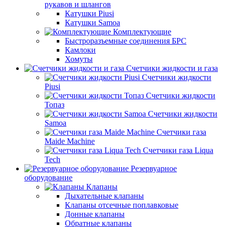
рукавов и шлангов
Катушки Piusi
Катушки Samoa
Комплектующие
Быстроразъемные соединения БРС
Камлоки
Хомуты
Счетчики жидкости и газа
Счетчики жидкости
Piusi
Счетчики жидкости
Топаз
Счетчики жидкости
Samoa
Счетчики газа
Maide Machine
Счетчики газа Liqua
Tech
Резервуарное
оборудование
Клапаны
Дыхательные клапаны
Клапаны отсечные поплавковые
Донные клапаны
Обратные клапаны