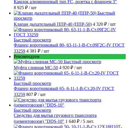
Камлок алюминиевый тип FC, розетка с фланцем 3"
8 925 ₽
/ шт
Быстрый
просмотр
Клапан дыхательный ППР-40 (ППР-50)
4 320 ₽
/ шт
Быстрый просмотр
Фланец воротниковый 80- 63-11-1-B-Ст.09Г2С-IV ГОСТ
33259
4 381 ₽
/ шт
Рекомендуем
Быстрый просмотр
Муфта сливная МС-50
4 920 ₽
/ шт
Быстрый просмотр
Фланец воротниковый 65- 6-11-1-B-Ст.20-IV ГОСТ
33259
807 ₽
/ шт
Быстрый просмотр
Средство для мытья грузового транспорта
(цементовозов) "DDS-10"
1 640 ₽
/ 5 лит.