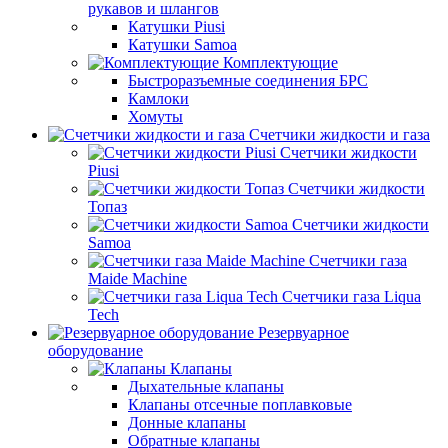
рукавов и шлангов
Катушки Piusi
Катушки Samoa
Комплектующие
Быстроразъемные соединения БРС
Камлоки
Хомуты
Счетчики жидкости и газа
Счетчики жидкости
Piusi
Счетчики жидкости
Топаз
Счетчики жидкости
Samoa
Счетчики газа
Maide Machine
Счетчики газа Liqua
Tech
Резервуарное
оборудование
Клапаны
Дыхательные клапаны
Клапаны отсечные поплавковые
Донные клапаны
Обратные клапаны