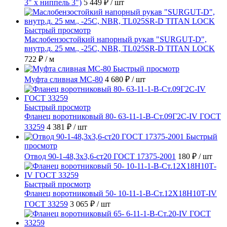
3" х ниппель 3")
5 449 ₽
/ шт
Быстрый просмотр
Маслобензостойкий напорный рукав "SURGUT-D",
внутр.д. 25 мм., -25C, NBR, TL025SR-D TITAN LOCK
722 ₽
/ м
Быстрый просмотр
Муфта сливная МС-80
4 680 ₽
/ шт
Быстрый просмотр
Фланец воротниковый 80- 63-11-1-B-Ст.09Г2С-IV ГОСТ
33259
4 381 ₽
/ шт
Быстрый
просмотр
Отвод 90-1-48,3х3,6-ст20 ГОСТ 17375-2001
180 ₽
/ шт
Быстрый просмотр
Фланец воротниковый 50- 10-11-1-B-Ст.12Х18Н10Т-IV
ГОСТ 33259
3 065 ₽
/ шт