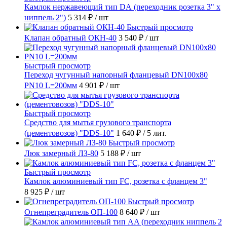
Камлок нержавеющий тип DА (переходник розетка 3" х
ниппель 2")
5 314 ₽
/ шт
Быстрый просмотр
Клапан обратный ОКН-40
3 540 ₽
/ шт
Быстрый просмотр
Переход чугунный напорный фланцевый DN100х80
PN10 L=200мм
4 901 ₽
/ шт
Быстрый просмотр
Средство для мытья грузового транспорта
(цементовозов) "DDS-10"
1 640 ₽
/ 5 лит.
Быстрый просмотр
Люк замерный ЛЗ-80
5 188 ₽
/ шт
Быстрый просмотр
Камлок алюминиевый тип FC, розетка с фланцем 3"
8 925 ₽
/ шт
Быстрый просмотр
Огнепреградитель ОП-100
8 640 ₽
/ шт