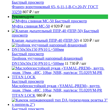
Быстрый просмотр
Фланец воротниковый 65- 6-11-1-B-Ст.20-IV ГОСТ
33259
807 ₽
/ шт
Рекомендуем
Быстрый просмотр
Муфта сливная МС-50
4 920 ₽
/ шт
Быстрый
просмотр
Клапан дыхательный ППР-40 (ППР-50)
4 320 ₽
/ шт
Быстрый просмотр
Тройник чугунный напорный фланцевый
DN150х50х150 PN10 L=500мм
11 730 ₽
/ шт
Быстрый просмотр
Маслобензостойкий рукав «YAMAL-PREM», внутр.
диам. 19мм, -40C, 10bar, NBR, нап/всас TL020YM-PR
TITAN LOCK
980 ₽
/ м
Быстрый просмотр