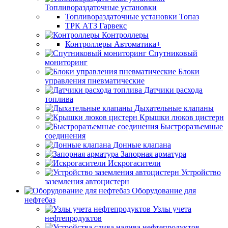
Топливораздаточные установки
Топливораздаточные установки Топаз
ТРК АТЗ Гарвекс
Контроллеры
Контроллеры Автоматика+
Спутниковый
мониторинг
Блоки
управления пневматические
Датчики расхода
топлива
Дыхательные клапаны
Крышки люков цистерн
Быстроразъемные
соединения
Донные клапана
Запорная арматура
Искрогасители
Устройство
заземления автоцистерн
Оборудование для
нефтебаз
Узлы учета
нефтепродуктов