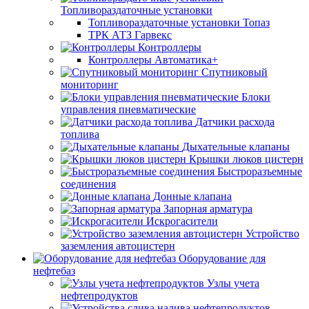
Топливораздаточные установки
Топливораздаточные установки Топаз
ТРК АТЗ Гарвекс
Контроллеры
Контроллеры Автоматика+
Спутниковый
мониторинг
Блоки
управления пневматические
Датчики расхода
топлива
Дыхательные клапаны
Крышки люков цистерн
Быстроразъемные
соединения
Донные клапана
Запорная арматура
Искрогасители
Устройство
заземления автоцистерн
Оборудование для
нефтебаз
Узлы учета
нефтепродуктов