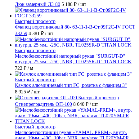
Люк замерный ЛЗ-80
5 188 ₽
/ шт
Быстрый просмотр
Фланец воротниковый 80- 63-11-1-B-Ст.09Г2С-IV ГОСТ
33259
4 381 ₽
/ шт
Быстрый просмотр
Маслобензостойкий напорный рукав "SURGUT-D",
внутр.д. 25 мм., -25C, NBR, TL025SR-D TITAN LOCK
722 ₽
/ м
Быстрый просмотр
Камлок алюминиевый тип FC, розетка с фланцем 3"
8 925 ₽
/ шт
Быстрый просмотр
Огнепреградитель ОП-100
8 640 ₽
/ шт
Быстрый просмотр
Маслобензостойкий рукав «YAMAL-PREM», внутр.
диам. 19мм, -40C, 10bar, NBR, нап/всас TL020YM-PR