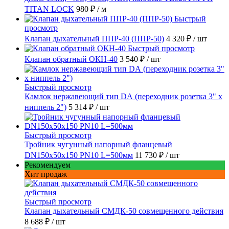
TITAN LOCK
980 ₽
/ м
Быстрый
просмотр
Клапан дыхательный ППР-40 (ППР-50)
4 320 ₽
/ шт
Быстрый просмотр
Клапан обратный ОКН-40
3 540 ₽
/ шт
Быстрый просмотр
Камлок нержавеющий тип DА (переходник розетка 3" х
ниппель 2")
5 314 ₽
/ шт
Быстрый просмотр
Тройник чугунный напорный фланцевый
DN150х50х150 PN10 L=500мм
11 730 ₽
/ шт
Рекомендуем
Хит продаж
Быстрый просмотр
Клапан дыхательный СМДК-50 совмещенного действия
8 688 ₽
/ шт