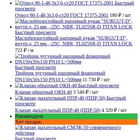
Быстрый
просмотр
Отвод 90-1-48,3х3,6-ст20 ГОСТ 17375-2001
180 ₽
/ шт
Быстрый просмотр
Маслобензостойкий напорный рукав "SURGUT-D",
внутр.д. 25 мм., -25C, NBR, TL025SR-D TITAN LOCK
722 ₽
/ м
Быстрый просмотр
Тройник чугунный напорный фланцевый
DN150х50х150 PN10 L=500мм
11 730 ₽
/ шт
Быстрый просмотр
Клапан обратный ОКН-40
3 540 ₽
/ шт
Быстрый
просмотр
Клапан дыхательный ППР-40 (ППР-50)
4 320 ₽
/ шт
Рекомендуем
Хит продаж
Быстрый просмотр