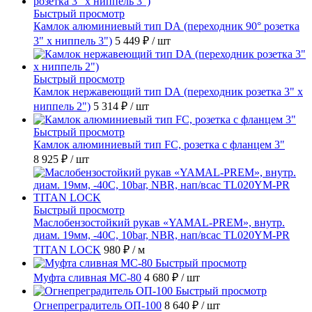
Быстрый просмотр
Камлок алюминиевый тип DА (переходник 90° розетка
3" х ниппель 3")
5 449 ₽
/ шт
Быстрый просмотр
Камлок нержавеющий тип DА (переходник розетка 3" х
ниппель 2")
5 314 ₽
/ шт
Быстрый просмотр
Камлок алюминиевый тип FC, розетка с фланцем 3"
8 925 ₽
/ шт
Быстрый просмотр
Маслобензостойкий рукав «YAMAL-PREM», внутр.
диам. 19мм, -40C, 10bar, NBR, нап/всас TL020YM-PR
TITAN LOCK
980 ₽
/ м
Быстрый просмотр
Муфта сливная МС-80
4 680 ₽
/ шт
Быстрый просмотр
Огнепреградитель ОП-100
8 640 ₽
/ шт