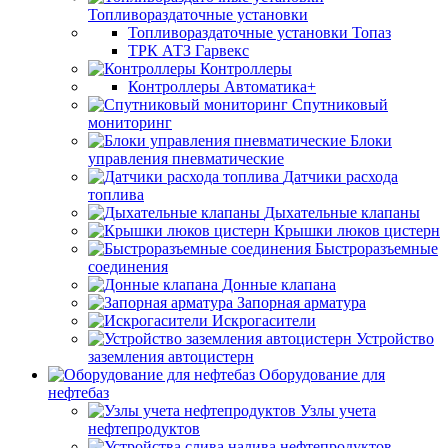
Топливораздаточные установки
Топливораздаточные установки Топаз
ТРК АТЗ Гарвекс
Контроллеры
Контроллеры Автоматика+
Спутниковый
мониторинг
Блоки
управления пневматические
Датчики расхода
топлива
Дыхательные клапаны
Крышки люков цистерн
Быстроразъемные
соединения
Донные клапана
Запорная арматура
Искрогасители
Устройство
заземления автоцистерн
Оборудование для
нефтебаз
Узлы учета
нефтепродуктов