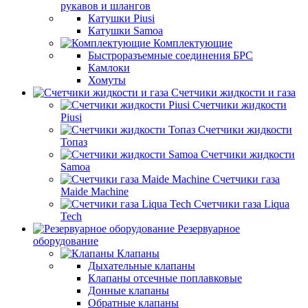
рукавов и шлангов
Катушки Piusi
Катушки Samoa
Комплектующие
Быстроразъемные соединения БРС
Камлоки
Хомуты
Счетчики жидкости и газа
Счетчики жидкости
Piusi
Счетчики жидкости
Топаз
Счетчики жидкости
Samoa
Счетчики газа
Maide Machine
Счетчики газа Liqua
Tech
Резервуарное
оборудование
Клапаны
Дыхательные клапаны
Клапаны отсечные поплавковые
Донные клапаны
Обратные клапаны