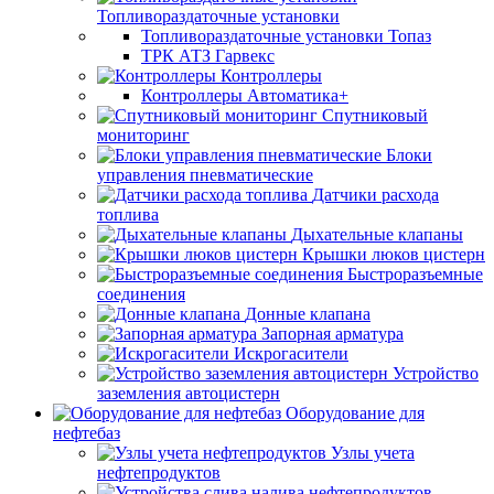
Топливораздаточные установки
Топливораздаточные установки Топаз
ТРК АТЗ Гарвекс
Контроллеры
Контроллеры Автоматика+
Спутниковый
мониторинг
Блоки
управления пневматические
Датчики расхода
топлива
Дыхательные клапаны
Крышки люков цистерн
Быстроразъемные
соединения
Донные клапана
Запорная арматура
Искрогасители
Устройство
заземления автоцистерн
Оборудование для
нефтебаз
Узлы учета
нефтепродуктов