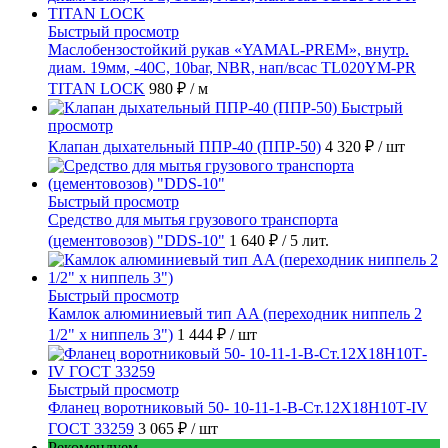
Быстрый просмотр
Маслобензостойкий рукав «YAMAL-PREM», внутр.
диам. 19мм, -40C, 10bar, NBR, нап/всас TL020YM-PR
TITAN LOCK
980 ₽
/ м
Быстрый
просмотр
Клапан дыхательный ППР-40 (ППР-50)
4 320 ₽
/ шт
Быстрый просмотр
Средство для мытья грузового транспорта
(цементовозов) "DDS-10"
1 640 ₽
/ 5 лит.
Быстрый просмотр
Камлок алюминиевый тип AA (переходник ниппель 2
1/2" х ниппель 3")
1 444 ₽
/ шт
Быстрый просмотр
Фланец воротниковый 50- 10-11-1-B-Ст.12Х18Н10Т-IV
ГОСТ 33259
3 065 ₽
/ шт
Рекомендуем