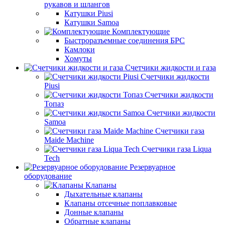
рукавов и шлангов
Катушки Piusi
Катушки Samoa
Комплектующие
Быстроразъемные соединения БРС
Камлоки
Хомуты
Счетчики жидкости и газа
Счетчики жидкости
Piusi
Счетчики жидкости
Топаз
Счетчики жидкости
Samoa
Счетчики газа
Maide Machine
Счетчики газа Liqua
Tech
Резервуарное
оборудование
Клапаны
Дыхательные клапаны
Клапаны отсечные поплавковые
Донные клапаны
Обратные клапаны