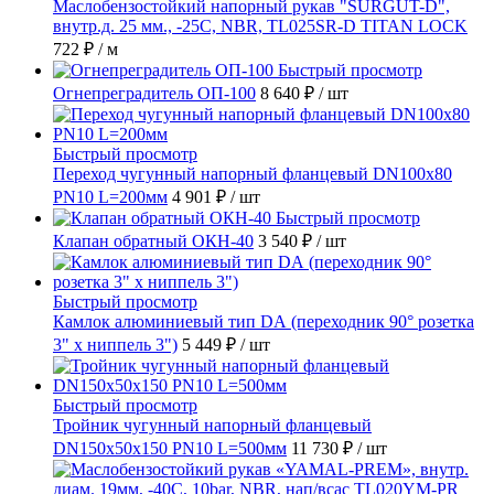
Маслобензостойкий напорный рукав "SURGUT-D",
внутр.д. 25 мм., -25C, NBR, TL025SR-D TITAN LOCK
722 ₽
/ м
Быстрый просмотр
Огнепреградитель ОП-100
8 640 ₽
/ шт
Быстрый просмотр
Переход чугунный напорный фланцевый DN100х80
PN10 L=200мм
4 901 ₽
/ шт
Быстрый просмотр
Клапан обратный ОКН-40
3 540 ₽
/ шт
Быстрый просмотр
Камлок алюминиевый тип DА (переходник 90° розетка
3" х ниппель 3")
5 449 ₽
/ шт
Быстрый просмотр
Тройник чугунный напорный фланцевый
DN150х50х150 PN10 L=500мм
11 730 ₽
/ шт