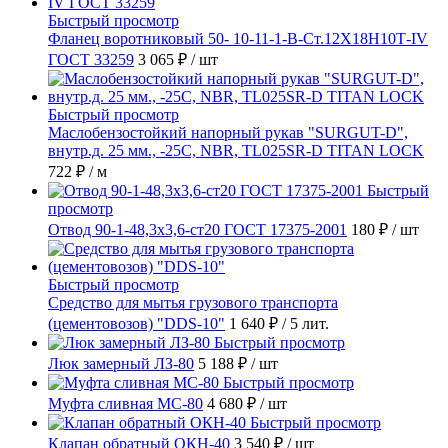
Быстрый просмотр
Фланец воротниковый 50- 10-11-1-B-Ст.12Х18Н10Т-IV
ГОСТ 33259
3 065 ₽
/ шт
Быстрый просмотр
Маслобензостойкий напорный рукав "SURGUT-D",
внутр.д. 25 мм., -25C, NBR, TL025SR-D TITAN LOCK
722 ₽
/ м
Быстрый
просмотр
Отвод 90-1-48,3х3,6-ст20 ГОСТ 17375-2001
180 ₽
/ шт
Быстрый просмотр
Средство для мытья грузового транспорта
(цементовозов) "DDS-10"
1 640 ₽
/ 5 лит.
Быстрый просмотр
Люк замерный ЛЗ-80
5 188 ₽
/ шт
Быстрый просмотр
Муфта сливная МС-80
4 680 ₽
/ шт
Быстрый просмотр
Клапан обратный ОКН-40
3 540 ₽
/ шт