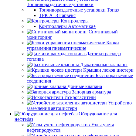
Топливораздаточные установки
Топливораздаточные установки Топаз
ТРК АТЗ Гарвекс
Контроллеры
Контроллеры Автоматика+
Спутниковый
мониторинг
Блоки
управления пневматические
Датчики расхода
топлива
Дыхательные клапаны
Крышки люков цистерн
Быстроразъемные
соединения
Донные клапана
Запорная арматура
Искрогасители
Устройство
заземления автоцистерн
Оборудование для
нефтебаз
Узлы учета
нефтепродуктов