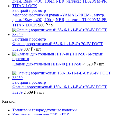
Быстрый просмотр
Маслобензостойкий рукав «YAMAL-PREM», внутр.
диам. 19мм, -40C, 10bar, NBR, нап/всас TL020YM-PR
TITAN LOCK
980 ₽
/ м
Быстрый просмотр
Фланец воротниковый 65- 6-11-1-B-Ст.20-IV ГОСТ
33259
807 ₽
/ шт
Быстрый
просмотр
Клапан дыхательный ППР-40 (ППР-50)
4 320 ₽
/ шт
Быстрый просмотр
Фланец воротниковый 150- 16-11-1-В-Ст.20-IV ГОСТ
33259
2 509 ₽
/ шт
Каталог
Топливо и газораздаточные колонки
Комплектующие для ТРК и ГРК