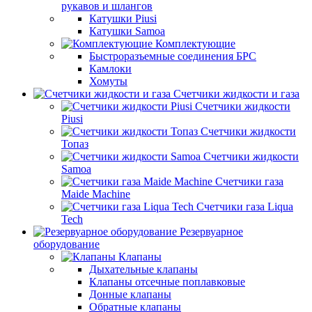
рукавов и шлангов
Катушки Piusi
Катушки Samoa
Комплектующие
Быстроразъемные соединения БРС
Камлоки
Хомуты
Счетчики жидкости и газа
Счетчики жидкости
Piusi
Счетчики жидкости
Топаз
Счетчики жидкости
Samoa
Счетчики газа
Maide Machine
Счетчики газа Liqua
Tech
Резервуарное
оборудование
Клапаны
Дыхательные клапаны
Клапаны отсечные поплавковые
Донные клапаны
Обратные клапаны