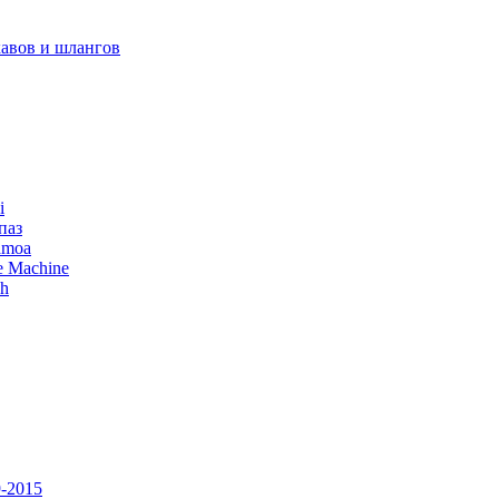
авов и шлангов
i
паз
amoa
e Machine
ch
-2015