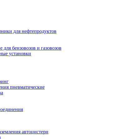
рники для нефтепродуктов
 для бензовозов и газовозов
ные установки
ринг
ения пневматические
ва
соединения
аземления автоцистерн
з