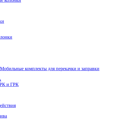
ые колонки
ки
олонки
Мобильные комплекты для перекачки и заправки
A
РК и ГРК
ействия
лива