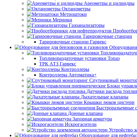
Ареометры и цилиндры
Октанометры
Метроштоки
Мерники
Газоанализаторы
Пробоотбо
Тарировочные станции
Тарировочные станции Гарвекс
Оборудование
Топливораздаточ
Топливораздаточные установки Топаз
ТРК АТЗ Гарвекс
Контроллеры
Контроллеры Автоматика+
Спутниковый монито
Блоки управл
Датчики расхода топли
Дыхательные клапаны
Крышки люков цистерн
Быстроразъемные 
Донные клапана
Запорная арматура
Искрогасители
Устройство з
Оборудование для нефтеба