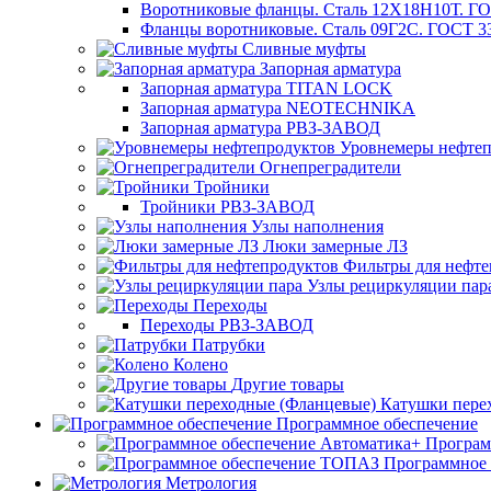
Воротниковые фланцы. Сталь 12Х18Н10Т. ГО
Фланцы воротниковые. Сталь 09Г2С. ГОСТ 3
Сливные муфты
Запорная арматура
Запорная арматура TITAN LOCK
Запорная арматура NEOTECHNIKA
Запорная арматура РВЗ-ЗАВОД
Уровнемеры нефтеп
Огнепреградители
Тройники
Тройники РВЗ-ЗАВОД
Узлы наполнения
Люки замерные ЛЗ
Фильтры для нефте
Узлы рециркуляции пар
Переходы
Переходы РВЗ-ЗАВОД
Патрубки
Колено
Другие товары
Катушки пере
Программное обеспечение
Програм
Программное
Метрология