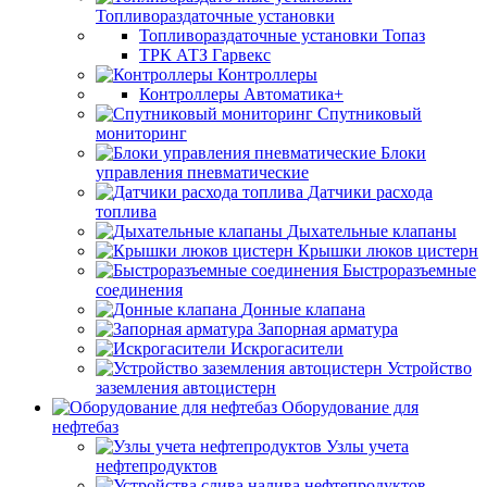
Топливораздаточные установки
Топливораздаточные установки Топаз
ТРК АТЗ Гарвекс
Контроллеры
Контроллеры Автоматика+
Спутниковый
мониторинг
Блоки
управления пневматические
Датчики расхода
топлива
Дыхательные клапаны
Крышки люков цистерн
Быстроразъемные
соединения
Донные клапана
Запорная арматура
Искрогасители
Устройство
заземления автоцистерн
Оборудование для
нефтебаз
Узлы учета
нефтепродуктов