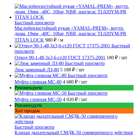
Быстрый просмотр
Маслобензостойкий рукав «YAMAL-PREM», внутр.
диам. 19мм, -40C, 10bar, NBR, нап/всас TL020YM-PR
TITAN LOCK
980 ₽
/ м
Быстрый
просмотр
Отвод 90-1-48,3х3,6-ст20 ГОСТ 17375-2001
180 ₽
/ шт
Быстрый просмотр
Люк замерный ЛЗ-80
5 188 ₽
/ шт
Быстрый просмотр
Муфта сливная МС-80
4 680 ₽
/ шт
Рекомендуем
Быстрый просмотр
Муфта сливная МС-50
4 920 ₽
/ шт
Рекомендуем
Хит продаж
Быстрый просмотр
Клапан дыхательный СМДК-50 совмещенного действия