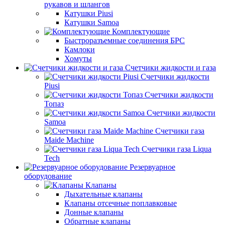
рукавов и шлангов
Катушки Piusi
Катушки Samoa
Комплектующие
Быстроразъемные соединения БРС
Камлоки
Хомуты
Счетчики жидкости и газа
Счетчики жидкости
Piusi
Счетчики жидкости
Топаз
Счетчики жидкости
Samoa
Счетчики газа
Maide Machine
Счетчики газа Liqua
Tech
Резервуарное
оборудование
Клапаны
Дыхательные клапаны
Клапаны отсечные поплавковые
Донные клапаны
Обратные клапаны