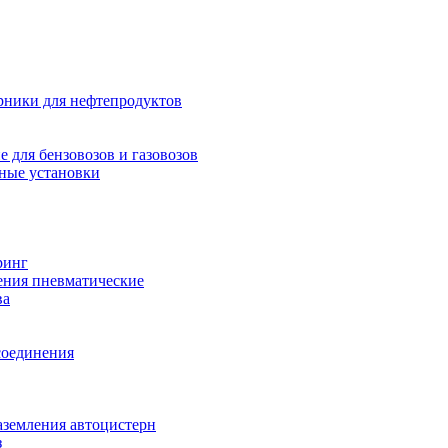
рники для нефтепродуктов
 для бензовозов и газовозов
ные установки
ринг
ения пневматические
ва
соединения
аземления автоцистерн
з