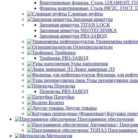
Воротниковые фланцы. Сталь 12Х18Н10Т. ГО
Фланцы воротниковые. Сталь 09Г2С. ГОСТ 3
Сливные муфты
Запорная арматура
Запорная арматура TITAN LOCK
Запорная арматура NEOTECHNIKA
Запорная арматура РВЗ-ЗАВОД
Уровнемеры нефтеп
Огнепреградители
Тройники
Тройники РВЗ-ЗАВОД
Узлы наполнения
Люки замерные ЛЗ
Фильтры для нефте
Узлы рециркуляции пар
Переходы
Переходы РВЗ-ЗАВОД
Патрубки
Колено
Другие товары
Катушки пере
Программное обеспечение
Програм
Программное
Метрология