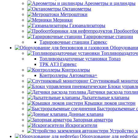
Ареометры и цилиндры
Октанометры
Метроштоки
Мерники
Газоанализаторы
Пробоотбо
Тарировочные станции
Тарировочные станции Гарвекс
Оборудование
Топливораздаточ
Топливораздаточные установки Топаз
ТРК АТЗ Гарвекс
Контроллеры
Контроллеры Автоматика+
Спутниковый монито
Блоки управл
Датчики расхода топли
Дыхательные клапаны
Крышки люков цистерн
Быстроразъемные 
Донные клапана
Запорная арматура
Искрогасители
Устройство з
Оборудование для нефтеба