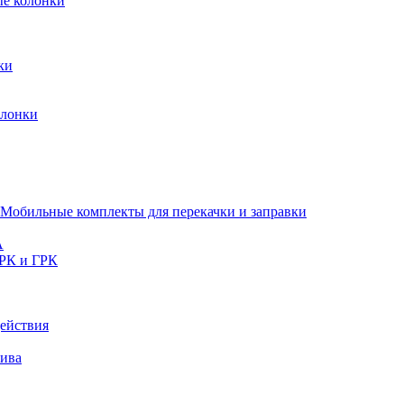
ые колонки
ки
олонки
Мобильные комплекты для перекачки и заправки
A
РК и ГРК
ействия
лива