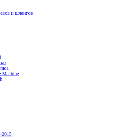
авов и шлангов
i
паз
amoa
e Machine
ch
-2015