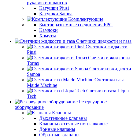
рукавов и шлангов
Катушки Piusi
Катушки Samoa
Комплектующие
Быстроразъемные соединения БРС
Камлоки
Хомуты
Счетчики жидкости и газа
Счетчики жидкости
Piusi
Счетчики жидкости
Топаз
Счетчики жидкости
Samoa
Счетчики газа
Maide Machine
Счетчики газа Liqua
Tech
Резервуарное
оборудование
Клапаны
Дыхательные клапаны
Клапаны отсечные поплавковые
Донные клапаны
Обратные клапаны