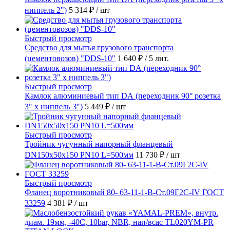
ниппель 2")
5 314 ₽
/ шт
Быстрый просмотр
Средство для мытья грузового транспорта
(цементовозов) "DDS-10"
1 640 ₽
/ 5 лит.
Быстрый просмотр
Камлок алюминиевый тип DА (переходник 90° розетка
3" х ниппель 3")
5 449 ₽
/ шт
Быстрый просмотр
Тройник чугунный напорный фланцевый
DN150х50х150 PN10 L=500мм
11 730 ₽
/ шт
Быстрый просмотр
Фланец воротниковый 80- 63-11-1-B-Ст.09Г2С-IV ГОСТ
33259
4 381 ₽
/ шт