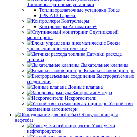
Топливораздаточные установки
Топливораздаточные установки Топаз
ТРК АТЗ Гарвекс
Контроллеры
Контроллеры Автоматика+
Спутниковый
мониторинг
Блоки
управления пневматические
Датчики расхода
топлива
Дыхательные клапаны
Крышки люков цистерн
Быстроразъемные
соединения
Донные клапана
Запорная арматура
Искрогасители
Устройство
заземления автоцистерн
Оборудование для
нефтебаз
Узлы учета
нефтепродуктов