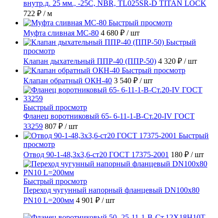
внутр.д. 25 мм., -25C, NBR, TL025SR-D TITAN LOCK
722 ₽
/ м
Быстрый просмотр
Муфта сливная МС-80
4 680 ₽
/ шт
Быстрый
просмотр
Клапан дыхательный ППР-40 (ППР-50)
4 320 ₽
/ шт
Быстрый просмотр
Клапан обратный ОКН-40
3 540 ₽
/ шт
Быстрый просмотр
Фланец воротниковый 65- 6-11-1-B-Ст.20-IV ГОСТ
33259
807 ₽
/ шт
Быстрый
просмотр
Отвод 90-1-48,3х3,6-ст20 ГОСТ 17375-2001
180 ₽
/ шт
Быстрый просмотр
Переход чугунный напорный фланцевый DN100х80
PN10 L=200мм
4 901 ₽
/ шт