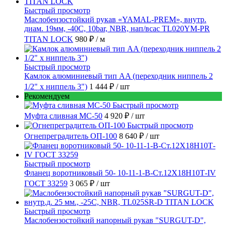
Быстрый просмотр
Маслобензостойкий рукав «YAMAL-PREM», внутр.
диам. 19мм, -40C, 10bar, NBR, нап/всас TL020YM-PR
TITAN LOCK
980 ₽
/ м
Быстрый просмотр
Камлок алюминиевый тип AA (переходник ниппель 2
1/2" х ниппель 3")
1 444 ₽
/ шт
Рекомендуем
Быстрый просмотр
Муфта сливная МС-50
4 920 ₽
/ шт
Быстрый просмотр
Огнепреградитель ОП-100
8 640 ₽
/ шт
Быстрый просмотр
Фланец воротниковый 50- 10-11-1-B-Ст.12Х18Н10Т-IV
ГОСТ 33259
3 065 ₽
/ шт
Быстрый просмотр
Маслобензостойкий напорный рукав "SURGUT-D",