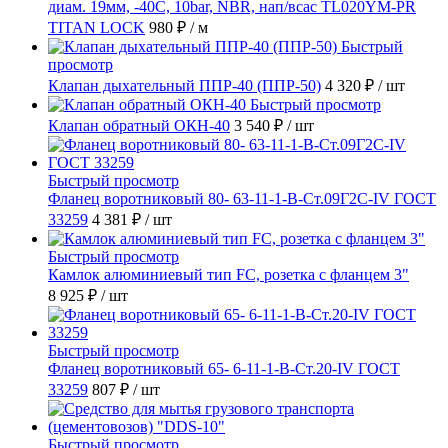
диам. 19мм, -40C, 10bar, NBR, нап/всас TL020YM-PR
TITAN LOCK
980 ₽
/ м
Быстрый
просмотр
Клапан дыхательный ППР-40 (ППР-50)
4 320 ₽
/ шт
Быстрый просмотр
Клапан обратный ОКН-40
3 540 ₽
/ шт
Быстрый просмотр
Фланец воротниковый 80- 63-11-1-B-Ст.09Г2С-IV ГОСТ
33259
4 381 ₽
/ шт
Быстрый просмотр
Камлок алюминиевый тип FC, розетка с фланцем 3"
8 925 ₽
/ шт
Быстрый просмотр
Фланец воротниковый 65- 6-11-1-B-Ст.20-IV ГОСТ
33259
807 ₽
/ шт
Быстрый просмотр