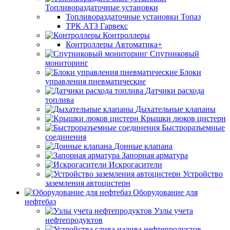
Топливораздаточные установки
Топливораздаточные установки Топаз
ТРК АТЗ Гарвекс
Контроллеры
Контроллеры Автоматика+
Спутниковый
мониторинг
Блоки
управления пневматические
Датчики расхода
топлива
Дыхательные клапаны
Крышки люков цистерн
Быстроразъемные
соединения
Донные клапана
Запорная арматура
Искрогасители
Устройство
заземления автоцистерн
Оборудование для
нефтебаз
Узлы учета
нефтепродуктов