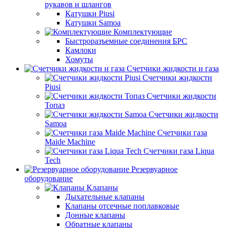
рукавов и шлангов
Катушки Piusi
Катушки Samoa
Комплектующие
Быстроразъемные соединения БРС
Камлоки
Хомуты
Счетчики жидкости и газа
Счетчики жидкости
Piusi
Счетчики жидкости
Топаз
Счетчики жидкости
Samoa
Счетчики газа
Maide Machine
Счетчики газа Liqua
Tech
Резервуарное
оборудование
Клапаны
Дыхательные клапаны
Клапаны отсечные поплавковые
Донные клапаны
Обратные клапаны