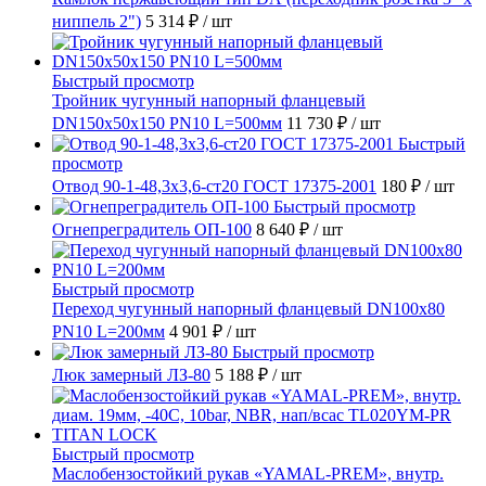
ниппель 2")
5 314 ₽
/ шт
Быстрый просмотр
Тройник чугунный напорный фланцевый
DN150х50х150 PN10 L=500мм
11 730 ₽
/ шт
Быстрый
просмотр
Отвод 90-1-48,3х3,6-ст20 ГОСТ 17375-2001
180 ₽
/ шт
Быстрый просмотр
Огнепреградитель ОП-100
8 640 ₽
/ шт
Быстрый просмотр
Переход чугунный напорный фланцевый DN100х80
PN10 L=200мм
4 901 ₽
/ шт
Быстрый просмотр
Люк замерный ЛЗ-80
5 188 ₽
/ шт
Быстрый просмотр
Маслобензостойкий рукав «YAMAL-PREM», внутр.