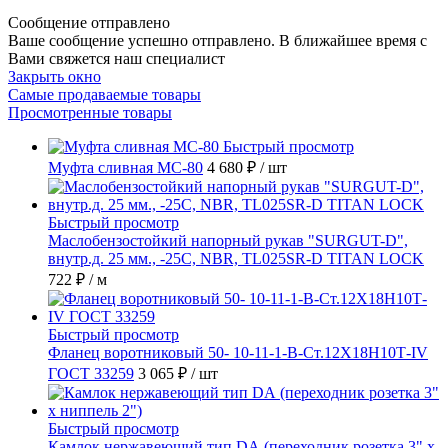
Сообщение отправлено
Ваше сообщение успешно отправлено. В ближайшее время с
Вами свяжется наш специалист
Закрыть окно
Самые продаваемые товары
Просмотренные товары
Быстрый просмотр
Муфта сливная МС-80
4 680 ₽
/ шт
Быстрый просмотр
Маслобензостойкий напорный рукав "SURGUT-D",
внутр.д. 25 мм., -25C, NBR, TL025SR-D TITAN LOCK
722 ₽
/ м
Быстрый просмотр
Фланец воротниковый 50- 10-11-1-B-Ст.12Х18Н10Т-IV
ГОСТ 33259
3 065 ₽
/ шт
Быстрый просмотр
Камлок нержавеющий тип DА (переходник розетка 3" х