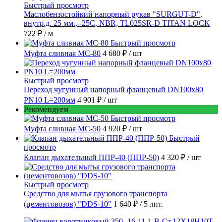
Быстрый просмотр
Маслобензостойкий напорный рукав "SURGUT-D",
внутр.д. 25 мм., -25C, NBR, TL025SR-D TITAN LOCK
722 ₽
/ м
Быстрый просмотр
Муфта сливная МС-80
4 680 ₽
/ шт
Быстрый просмотр
Переход чугунный напорный фланцевый DN100х80
PN10 L=200мм
4 901 ₽
/ шт
Рекомендуем
Быстрый просмотр
Муфта сливная МС-50
4 920 ₽
/ шт
Быстрый
просмотр
Клапан дыхательный ППР-40 (ППР-50)
4 320 ₽
/ шт
Быстрый просмотр
Средство для мытья грузового транспорта
(цементовозов) "DDS-10"
1 640 ₽
/ 5 лит.