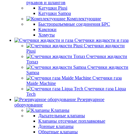
рукавов и шлангов
Катушки Piusi
Катушки Samoa
Комплектующие
Быстроразъемные соединения БРС
Камлоки
Хомуты
Счетчики жидкости и газа
Счетчики жидкости
Piusi
Счетчики жидкости
Топаз
Счетчики жидкости
Samoa
Счетчики газа
Maide Machine
Счетчики газа Liqua
Tech
Резервуарное
оборудование
Клапаны
Дыхательные клапаны
Клапаны отсечные поплавковые
Донные клапаны
Обратные клапаны