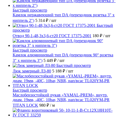
Быстрый просмотр
Камлок нержавеющий тип DА (переходник розетка 3" х
ниппель 2")
5 314 ₽
/ шт
Быстрый
просмотр
Отвод 90-1-48,3х3,6-ст20 ГОСТ 17375-2001
180 ₽
/ шт
Быстрый просмотр
Камлок алюминиевый тип DА (переходник 90° розетка
3" х ниппель 3")
5 449 ₽
/ шт
Быстрый просмотр
Люк замерный ЛЗ-80
5 188 ₽
/ шт
Быстрый просмотр
Маслобензостойкий рукав «YAMAL-PREM», внутр.
диам. 19мм, -40C, 10bar, NBR, нап/всас TL020YM-PR
TITAN LOCK
980 ₽
/ м