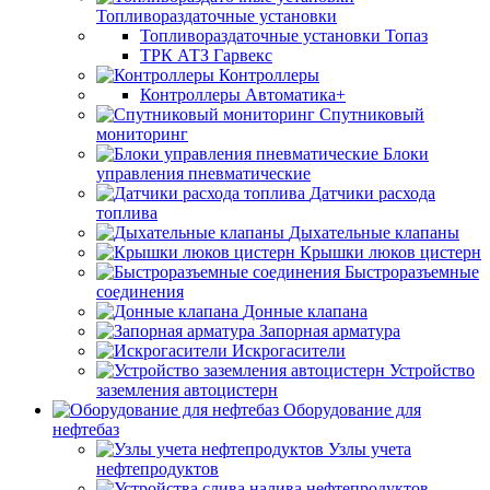
Топливораздаточные установки
Топливораздаточные установки Топаз
ТРК АТЗ Гарвекс
Контроллеры
Контроллеры Автоматика+
Спутниковый
мониторинг
Блоки
управления пневматические
Датчики расхода
топлива
Дыхательные клапаны
Крышки люков цистерн
Быстроразъемные
соединения
Донные клапана
Запорная арматура
Искрогасители
Устройство
заземления автоцистерн
Оборудование для
нефтебаз
Узлы учета
нефтепродуктов