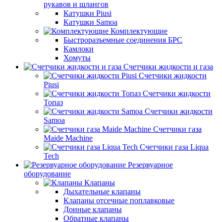
рукавов и шлангов
Катушки Piusi
Катушки Samoa
Комплектующие
Быстроразъемные соединения БРС
Камлоки
Хомуты
Счетчики жидкости и газа
Счетчики жидкости
Piusi
Счетчики жидкости
Топаз
Счетчики жидкости
Samoa
Счетчики газа
Maide Machine
Счетчики газа Liqua
Tech
Резервуарное
оборудование
Клапаны
Дыхательные клапаны
Клапаны отсечные поплавковые
Донные клапаны
Обратные клапаны