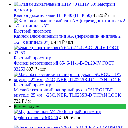
Быстрый
просмотр
Клапан дыхательный ППР-40 (ППР-50)
4 320 ₽
/ шт
Быстрый просмотр
Камлок алюминиевый тип AA (переходник ниппель 2
1/2" х ниппель 3")
1 444 ₽
/ шт
Быстрый просмотр
Фланец воротниковый 65- 6-11-1-B-Ст.20-IV ГОСТ
33259
807 ₽
/ шт
Быстрый просмотр
Маслобензостойкий напорный рукав "SURGUT-D",
внутр.д. 25 мм., -25C, NBR, TL025SR-D TITAN LOCK
722 ₽
/ м
Рекомендуем
Быстрый просмотр
Муфта сливная МС-50
4 920 ₽
/ шт