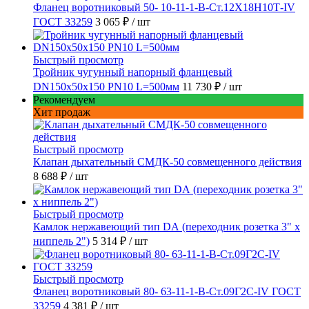
Фланец воротниковый 50- 10-11-1-B-Ст.12Х18Н10Т-IV
ГОСТ 33259
3 065 ₽
/ шт
Быстрый просмотр
Тройник чугунный напорный фланцевый
DN150х50х150 PN10 L=500мм
11 730 ₽
/ шт
Рекомендуем
Хит продаж
Быстрый просмотр
Клапан дыхательный СМДК-50 совмещенного действия
8 688 ₽
/ шт
Быстрый просмотр
Камлок нержавеющий тип DА (переходник розетка 3" х
ниппель 2")
5 314 ₽
/ шт
Быстрый просмотр
Фланец воротниковый 80- 63-11-1-B-Ст.09Г2С-IV ГОСТ
33259
4 381 ₽
/ шт