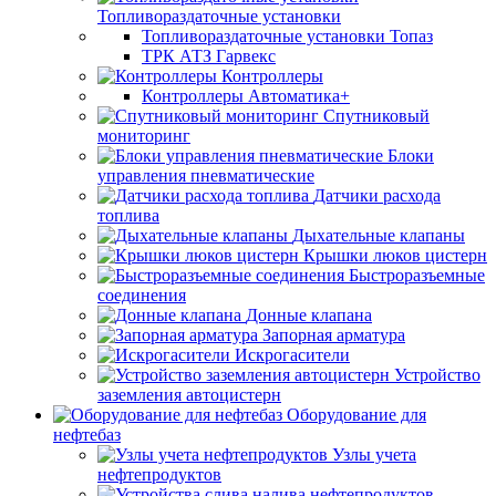
Топливораздаточные установки
Топливораздаточные установки Топаз
ТРК АТЗ Гарвекс
Контроллеры
Контроллеры Автоматика+
Спутниковый
мониторинг
Блоки
управления пневматические
Датчики расхода
топлива
Дыхательные клапаны
Крышки люков цистерн
Быстроразъемные
соединения
Донные клапана
Запорная арматура
Искрогасители
Устройство
заземления автоцистерн
Оборудование для
нефтебаз
Узлы учета
нефтепродуктов