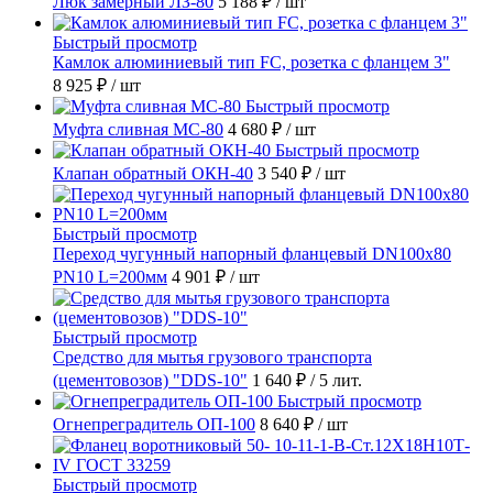
Люк замерный ЛЗ-80
5 188 ₽
/ шт
Быстрый просмотр
Камлок алюминиевый тип FC, розетка с фланцем 3"
8 925 ₽
/ шт
Быстрый просмотр
Муфта сливная МС-80
4 680 ₽
/ шт
Быстрый просмотр
Клапан обратный ОКН-40
3 540 ₽
/ шт
Быстрый просмотр
Переход чугунный напорный фланцевый DN100х80
PN10 L=200мм
4 901 ₽
/ шт
Быстрый просмотр
Средство для мытья грузового транспорта
(цементовозов) "DDS-10"
1 640 ₽
/ 5 лит.
Быстрый просмотр
Огнепреградитель ОП-100
8 640 ₽
/ шт
Быстрый просмотр