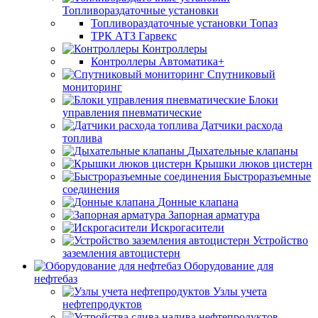
Топливораздаточные установки
Топливораздаточные установки Топаз
ТРК АТЗ Гарвекс
Контроллеры
Контроллеры Автоматика+
Спутниковый
мониторинг
Блоки
управления пневматические
Датчики расхода
топлива
Дыхательные клапаны
Крышки люков цистерн
Быстроразъемные
соединения
Донные клапана
Запорная арматура
Искрогасители
Устройство
заземления автоцистерн
Оборудование для
нефтебаз
Узлы учета
нефтепродуктов