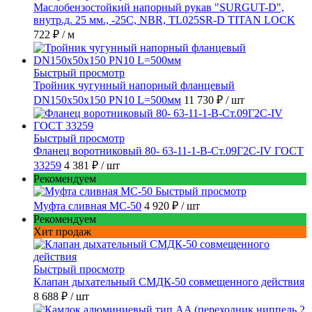
Маслобензостойкий напорный рукав "SURGUT-D",
внутр.д. 25 мм., -25C, NBR, TL025SR-D TITAN LOCK
722 ₽
/ м
Быстрый просмотр
Тройник чугунный напорный фланцевый
DN150х50х150 PN10 L=500мм
11 730 ₽
/ шт
Быстрый просмотр
Фланец воротниковый 80- 63-11-1-B-Ст.09Г2С-IV ГОСТ
33259
4 381 ₽
/ шт
Рекомендуем
Быстрый просмотр
Муфта сливная МС-50
4 920 ₽
/ шт
Рекомендуем
Хит продаж
Быстрый просмотр
Клапан дыхательный СМДК-50 совмещенного действия
8 688 ₽
/ шт