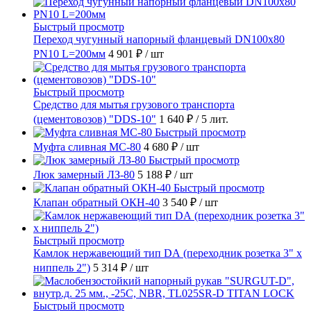
Быстрый просмотр
Переход чугунный напорный фланцевый DN100х80
PN10 L=200мм
4 901 ₽
/ шт
Быстрый просмотр
Средство для мытья грузового транспорта
(цементовозов) "DDS-10"
1 640 ₽
/ 5 лит.
Быстрый просмотр
Муфта сливная МС-80
4 680 ₽
/ шт
Быстрый просмотр
Люк замерный ЛЗ-80
5 188 ₽
/ шт
Быстрый просмотр
Клапан обратный ОКН-40
3 540 ₽
/ шт
Быстрый просмотр
Камлок нержавеющий тип DА (переходник розетка 3" х
ниппель 2")
5 314 ₽
/ шт
Быстрый просмотр