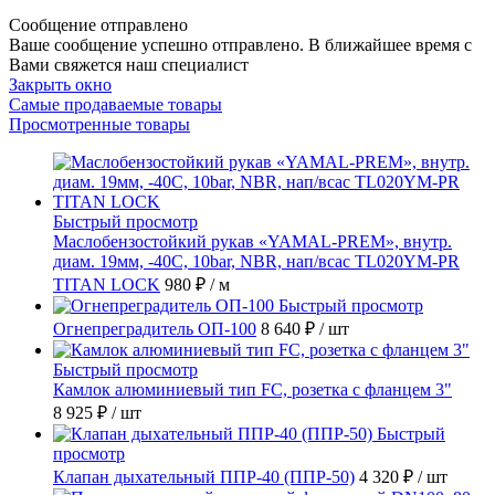
Сообщение отправлено
Ваше сообщение успешно отправлено. В ближайшее время с
Вами свяжется наш специалист
Закрыть окно
Самые продаваемые товары
Просмотренные товары
Быстрый просмотр
Маслобензостойкий рукав «YAMAL-PREM», внутр.
диам. 19мм, -40C, 10bar, NBR, нап/всас TL020YM-PR
TITAN LOCK
980 ₽
/ м
Быстрый просмотр
Огнепреградитель ОП-100
8 640 ₽
/ шт
Быстрый просмотр
Камлок алюминиевый тип FC, розетка с фланцем 3"
8 925 ₽
/ шт
Быстрый
просмотр
Клапан дыхательный ППР-40 (ППР-50)
4 320 ₽
/ шт