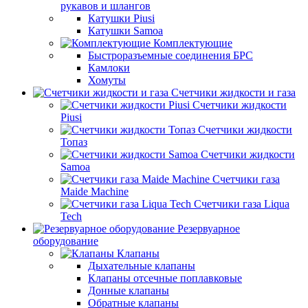
рукавов и шлангов
Катушки Piusi
Катушки Samoa
Комплектующие
Быстроразъемные соединения БРС
Камлоки
Хомуты
Счетчики жидкости и газа
Счетчики жидкости
Piusi
Счетчики жидкости
Топаз
Счетчики жидкости
Samoa
Счетчики газа
Maide Machine
Счетчики газа Liqua
Tech
Резервуарное
оборудование
Клапаны
Дыхательные клапаны
Клапаны отсечные поплавковые
Донные клапаны
Обратные клапаны