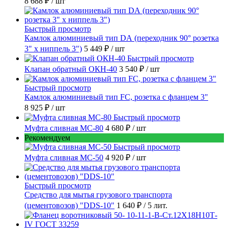
8 688 ₽
/ шт
Быстрый просмотр
Камлок алюминиевый тип DА (переходник 90° розетка
3" х ниппель 3")
5 449 ₽
/ шт
Быстрый просмотр
Клапан обратный ОКН-40
3 540 ₽
/ шт
Быстрый просмотр
Камлок алюминиевый тип FC, розетка с фланцем 3"
8 925 ₽
/ шт
Быстрый просмотр
Муфта сливная МС-80
4 680 ₽
/ шт
Рекомендуем
Быстрый просмотр
Муфта сливная МС-50
4 920 ₽
/ шт
Быстрый просмотр
Средство для мытья грузового транспорта
(цементовозов) "DDS-10"
1 640 ₽
/ 5 лит.