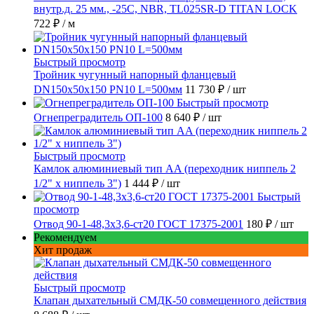
внутр.д. 25 мм., -25C, NBR, TL025SR-D TITAN LOCK
722 ₽
/ м
Быстрый просмотр
Тройник чугунный напорный фланцевый
DN150х50х150 PN10 L=500мм
11 730 ₽
/ шт
Быстрый просмотр
Огнепреградитель ОП-100
8 640 ₽
/ шт
Быстрый просмотр
Камлок алюминиевый тип AA (переходник ниппель 2
1/2" х ниппель 3")
1 444 ₽
/ шт
Быстрый
просмотр
Отвод 90-1-48,3х3,6-ст20 ГОСТ 17375-2001
180 ₽
/ шт
Рекомендуем
Хит продаж
Быстрый просмотр
Клапан дыхательный СМДК-50 совмещенного действия