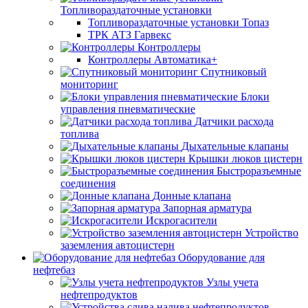
Топливораздаточные установки
Топливораздаточные установки Топаз
ТРК АТЗ Гарвекс
Контроллеры
Контроллеры Автоматика+
Спутниковый
мониторинг
Блоки
управления пневматические
Датчики расхода
топлива
Дыхательные клапаны
Крышки люков цистерн
Быстроразъемные
соединения
Донные клапана
Запорная арматура
Искрогасители
Устройство
заземления автоцистерн
Оборудование для
нефтебаз
Узлы учета
нефтепродуктов