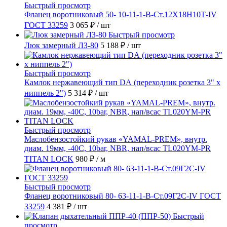
Быстрый просмотр
Фланец воротниковый 50- 10-11-1-B-Ст.12Х18Н10Т-IV
ГОСТ 33259
3 065 ₽
/ шт
Быстрый просмотр
Люк замерный ЛЗ-80
5 188 ₽
/ шт
Быстрый просмотр
Камлок нержавеющий тип DА (переходник розетка 3" х
ниппель 2")
5 314 ₽
/ шт
Быстрый просмотр
Маслобензостойкий рукав «YAMAL-PREM», внутр.
диам. 19мм, -40C, 10bar, NBR, нап/всас TL020YM-PR
TITAN LOCK
980 ₽
/ м
Быстрый просмотр
Фланец воротниковый 80- 63-11-1-B-Ст.09Г2С-IV ГОСТ
33259
4 381 ₽
/ шт
Быстрый
просмотр