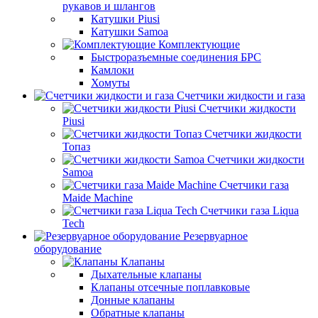
рукавов и шлангов
Катушки Piusi
Катушки Samoa
Комплектующие
Быстроразъемные соединения БРС
Камлоки
Хомуты
Счетчики жидкости и газа
Счетчики жидкости
Piusi
Счетчики жидкости
Топаз
Счетчики жидкости
Samoa
Счетчики газа
Maide Machine
Счетчики газа Liqua
Tech
Резервуарное
оборудование
Клапаны
Дыхательные клапаны
Клапаны отсечные поплавковые
Донные клапаны
Обратные клапаны