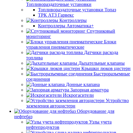
Топливораздаточные установки
Топливораздаточные установки Топаз
ТРК АТЗ Гарвекс
Контроллеры
Контроллеры Автоматика+
Спутниковый
мониторинг
Блоки
управления пневматические
Датчики расхода
топлива
Дыхательные клапаны
Крышки люков цистерн
Быстроразъемные
соединения
Донные клапана
Запорная арматура
Искрогасители
Устройство
заземления автоцистерн
Оборудование для
нефтебаз
Узлы учета
нефтепродуктов