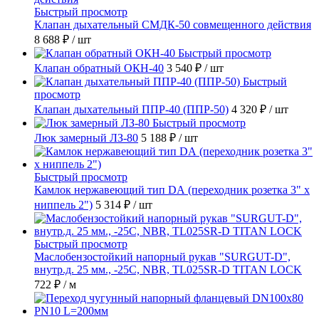
Быстрый просмотр
Клапан дыхательный СМДК-50 совмещенного действия
8 688 ₽
/ шт
Быстрый просмотр
Клапан обратный ОКН-40
3 540 ₽
/ шт
Быстрый
просмотр
Клапан дыхательный ППР-40 (ППР-50)
4 320 ₽
/ шт
Быстрый просмотр
Люк замерный ЛЗ-80
5 188 ₽
/ шт
Быстрый просмотр
Камлок нержавеющий тип DА (переходник розетка 3" х
ниппель 2")
5 314 ₽
/ шт
Быстрый просмотр
Маслобензостойкий напорный рукав "SURGUT-D",
внутр.д. 25 мм., -25C, NBR, TL025SR-D TITAN LOCK
722 ₽
/ м