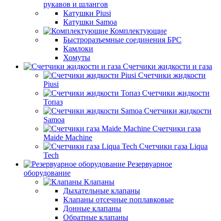
рукавов и шлангов
Катушки Piusi
Катушки Samoa
Комплектующие
Быстроразъемные соединения БРС
Камлоки
Хомуты
Счетчики жидкости и газа
Счетчики жидкости
Piusi
Счетчики жидкости
Топаз
Счетчики жидкости
Samoa
Счетчики газа
Maide Machine
Счетчики газа Liqua
Tech
Резервуарное
оборудование
Клапаны
Дыхательные клапаны
Клапаны отсечные поплавковые
Донные клапаны
Обратные клапаны