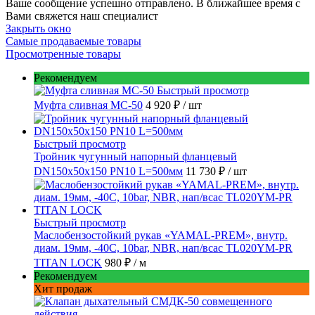
Ваше сообщение успешно отправлено. В ближайшее время с
Вами свяжется наш специалист
Закрыть окно
Самые продаваемые товары
Просмотренные товары
Рекомендуем
Быстрый просмотр
Муфта сливная МС-50
4 920 ₽
/ шт
Быстрый просмотр
Тройник чугунный напорный фланцевый
DN150х50х150 PN10 L=500мм
11 730 ₽
/ шт
Быстрый просмотр
Маслобензостойкий рукав «YAMAL-PREM», внутр.
диам. 19мм, -40C, 10bar, NBR, нап/всас TL020YM-PR
TITAN LOCK
980 ₽
/ м
Рекомендуем
Хит продаж