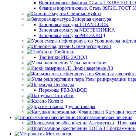
Воротниковые фланцы. Сталь 12Х18Н10Т. ГО
Фланцы воротниковые. Сталь 09Г2С. ГОСТ 3
Сливные муфты
Запорная арматура
Запорная арматура TITAN LOCK
Запорная арматура NEOTECHNIKA
Запорная арматура РВЗ-ЗАВОД
Уровнемеры нефтеп
Огнепреградители
Тройники
Тройники РВЗ-ЗАВОД
Узлы наполнения
Люки замерные ЛЗ
Фильтры для нефте
Узлы рециркуляции пар
Переходы
Переходы РВЗ-ЗАВОД
Патрубки
Колено
Другие товары
Катушки пере
Программное обеспечение
Програм
Программное
Метрология