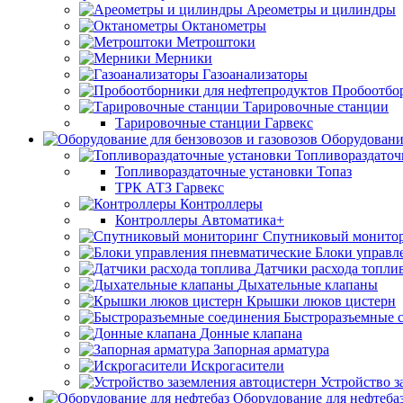
Ареометры и цилиндры
Октанометры
Метроштоки
Мерники
Газоанализаторы
Пробоотбо
Тарировочные станции
Тарировочные станции Гарвекс
Оборудование
Топливораздаточ
Топливораздаточные установки Топаз
ТРК АТЗ Гарвекс
Контроллеры
Контроллеры Автоматика+
Спутниковый монито
Блоки управл
Датчики расхода топли
Дыхательные клапаны
Крышки люков цистерн
Быстроразъемные 
Донные клапана
Запорная арматура
Искрогасители
Устройство з
Оборудование для нефтеба