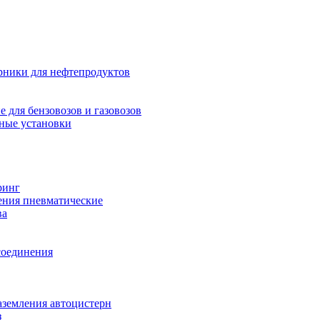
рники для нефтепродуктов
 для бензовозов и газовозов
ные установки
ринг
ения пневматические
ва
соединения
аземления автоцистерн
з