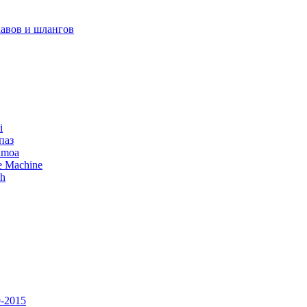
авов и шлангов
i
паз
amoa
e Machine
ch
-2015