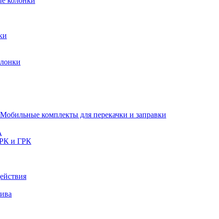
ые колонки
ки
олонки
Мобильные комплекты для перекачки и заправки
A
РК и ГРК
ействия
лива